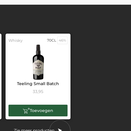
Whisky
70CL
46%
Teeling Small Batch
33,95
Toevoegen
Zie meer producten