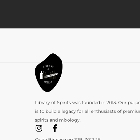
Library of Spirits was founded in 2013. Our purp
is to build a legacy for all enthusiasts of premi
spirits and mixology.
Oude Binnenweg 111B, 3012 JB