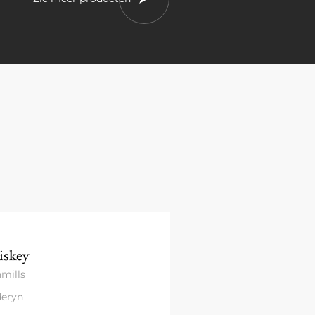
skey
mills
eryn