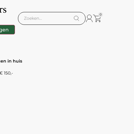
rs
0
gen
gen in huis
 150,-