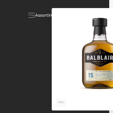
Assortiment
Acties
46%