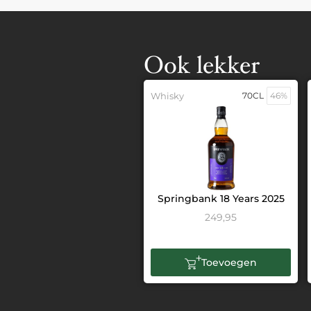
Ook lekker
Whisky
70CL
46%
Springbank 18 Years 2025
249,95
Toevoegen