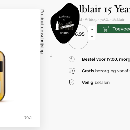
Balblair 15 Yea
Product omschrijving
Scotland
- Whisky -
70CL
-
Balblair
Toevoe
96,95
Bestel voor 17:00, mor
Gratis
bezorging vanaf €
Veilig
betalen
70CL