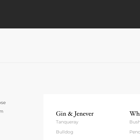
ose
um
Gin & Jenever
Whi
Tanqueray
Bush
Bulldog
Pend