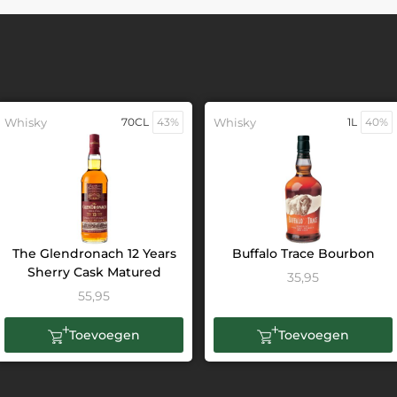
Whisky
70CL
43%
Whisky
1L
40%
The Glendronach 12 Years
Buffalo Trace Bourbon
Sherry Cask Matured
35,95
55,95
Toevoegen
Toevoegen