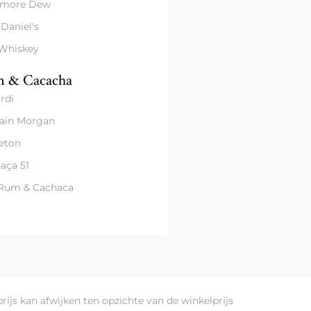
amore Dew
 Daniel's
 Whiskey
 & Cacacha
rdi
ain Morgan
eton
aça 51
 Rum & Cachaca
prijs kan afwijken ten opzichte van de winkelprijs