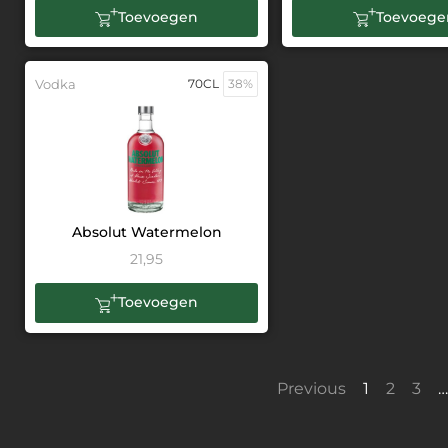
Toevoegen
Toevoege
Vodka
70CL
38%
Absolut Watermelon
21,95
Toevoegen
Previous
1
2
3