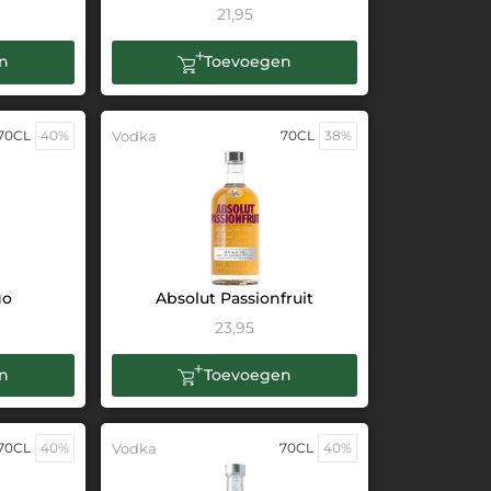
21,95
n
Toevoegen
70CL
40%
Vodka
70CL
38%
go
Absolut Passionfruit
23,95
n
Toevoegen
70CL
40%
Vodka
70CL
40%