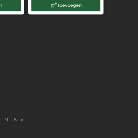
n
Toevoegen
…
9
Next