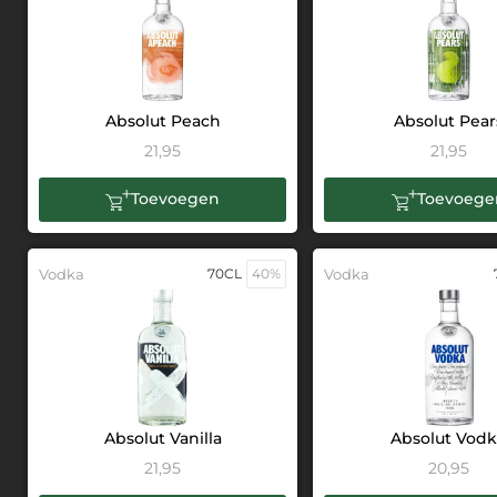
Absolut Peach
Absolut Pear
21,95
21,95
Toevoegen
Toevoege
Vodka
70CL
40%
Vodka
Absolut Vanilla
Absolut Vod
21,95
20,95