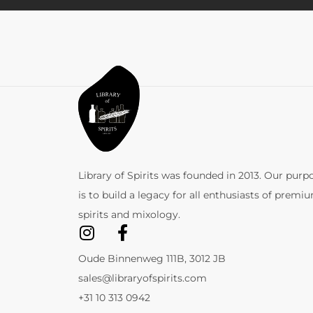
Library of Spirits was founded in 2013. Our purp
is to build a legacy for all enthusiasts of premi
spirits and mixology.
Oude Binnenweg 111B, 3012 JB
sales@libraryofspirits.com
+31 10 313 0942