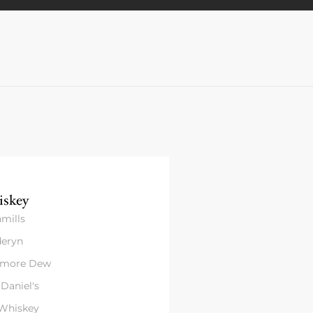
skey
mills
eryn
amore Dew
 Daniel's
 Whiskey