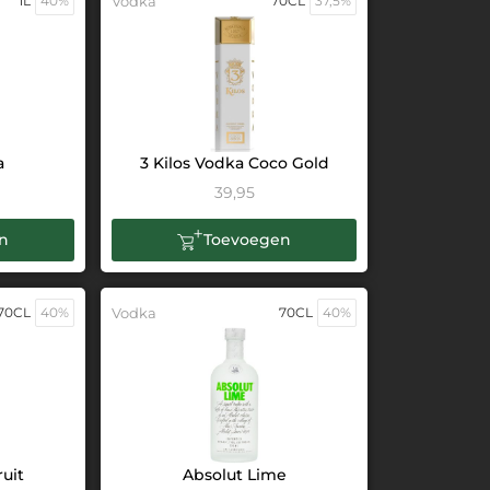
1L
40%
Vodka
70CL
37,5%
a
3 Kilos Vodka Coco Gold
39,95
n
Toevoegen
70CL
40%
Vodka
70CL
40%
ruit
Absolut Lime