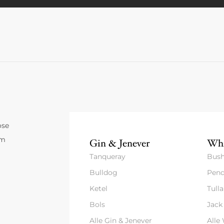
ose
um
Gin & Jenever
Whi
Tanqueray
Bush
Bulldog
Pend
Ketel
Tull
Bols
Jack
Alle Gin & Jenever
Alle