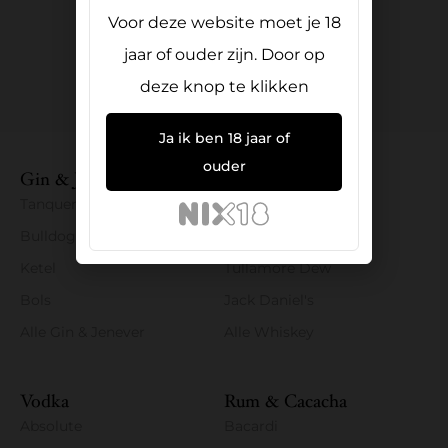
sales@libraryofspirits.com
Voor deze website moet je 18
+31 10 313 0942
jaar of ouder zijn. Door op
+31 6 186 20 645
deze knop te klikken
Ja ik ben 18 jaar of
ouder
Gin & Jenever
Whiskey
Tanqueray
Bushmills
Bulldog
Penderyn
Ketel
Tullamore Dew
Bols
Jack Daniel's
Alle Gin & Jenever
Alle Whiskey
Vodka
Rum & Cacacha
Absolute
Bacardi