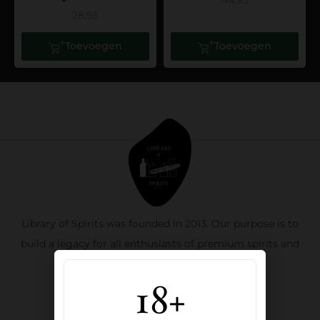
44,95
28,95
Toevoegen
Toevoegen
Library of Spirits was founded in 2013. Our purpose is to
build a legacy for all enthusiasts of premium spirits and
mixology.
18+
Oude Binnenweg 111B, 3012 JB