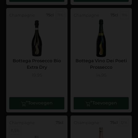
Champagne
75cl
11%
Champagne
75cl
11%
Bottega Prosecco Bio
Bottega Vino Dei Poeti
Extra Dry
Prossecco
19,95
14,95
Toevoegen
Toevoegen
Champagne
75cl
Champagne
75cl
12%
11,5%