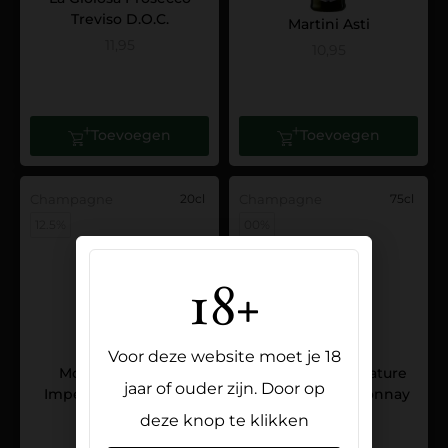
Treviso D.O.C.
Martini Asti
11,95
10,95
Toevoegen
Toevoegen
Champagne
20cl
Champagne
75cl
12.5%
00%
18+
Voor deze website moet je 18
Moet & Chandon
Pierre Zero Signature
jaar of ouder zijn. Door op
Imperial Brut Piccolo
Sparkling Chardonnay
17,95
11,95
deze knop te klikken