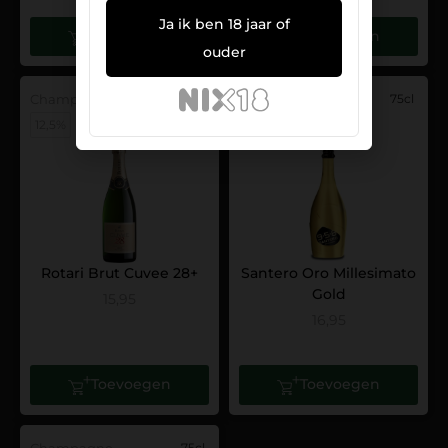
Ja ik ben 18 jaar of
Toevoegen
Toevoegen
ouder
Champagne
75cl
Champagne
75cl
12,5%
11,5%
Rotari Brut Cuvee 28+
Santero Oro Millesimato
Gold
15,95
16,95
Toevoegen
Toevoegen
Champagne
75cl