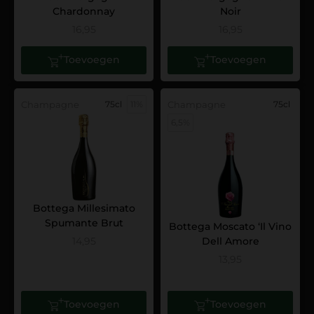
Chardonnay
Noir
16,95
16,95
Toevoegen
Toevoegen
Champagne
75cl
11%
Champagne
75cl
6,5%
Bottega Millesimato
Spumante Brut
Bottega Moscato ‘Il Vino
14,95
Dell Amore
13,95
Toevoegen
Toevoegen