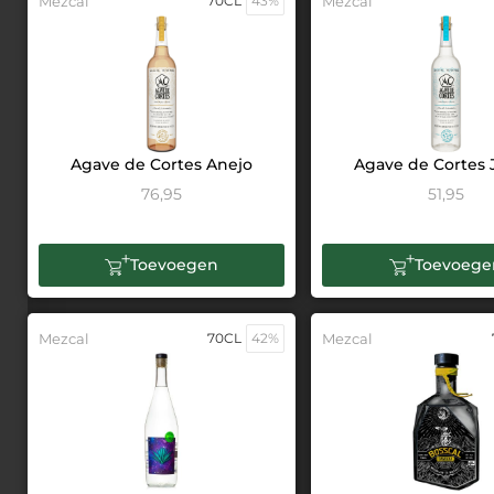
Mezcal
70CL
43%
Mezcal
Agave de Cortes Anejo
Agave de Cortes 
76,95
51,95
Toevoegen
Toevoege
Mezcal
70CL
42%
Mezcal