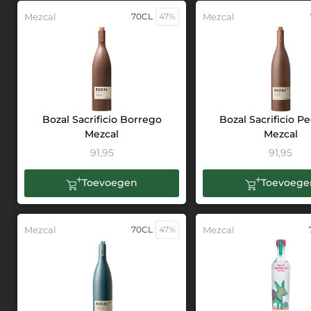
Mezcal
70CL
47%
Mezcal
Bozal Sacrificio Borrego
Bozal Sacrificio 
Mezcal
Mezcal
91,95
91,95
Toevoegen
Toevoege
Mezcal
70CL
47%
Mezcal