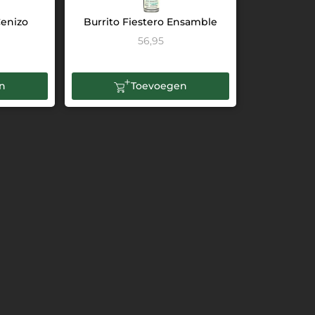
Cenizo
Burrito Fiestero Ensamble
56,95
n
Toevoegen