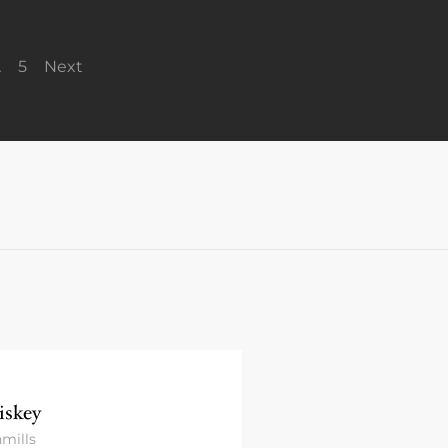
…
5
Next
skey
mills