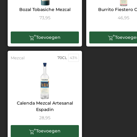
Bozal Tobasiche Mezcal
Burrito Fiestero 
73,95
46,95
Toevoegen
Toevoege
Mezcal
70CL
43%
Calenda Mezcal Artesanal
Espadin
28,95
Toevoegen