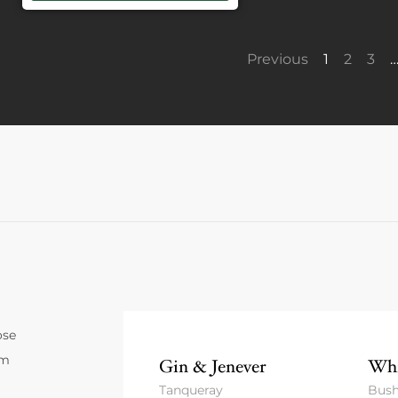
Previous
1
2
3
ose
um
Gin & Jenever
Whi
Tanqueray
Bush