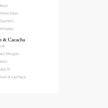
eryn
amore Dew
 Daniel's
 Whiskey
 & Cacacha
rdi
ain Morgan
eton
aça 51
 Rum & Cachaca