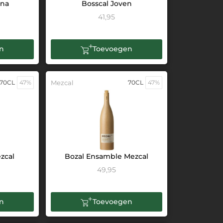
ana
Bosscal Joven
41,95
n
Toevoegen
70CL
47%
Mezcal
70CL
47%
zcal
Bozal Ensamble Mezcal
49,95
n
Toevoegen