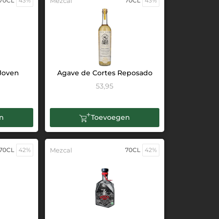
70CL
43%
Mezcal
70CL
43%
Joven
Agave de Cortes Reposado
53,95
n
Toevoegen
70CL
42%
Mezcal
70CL
42%