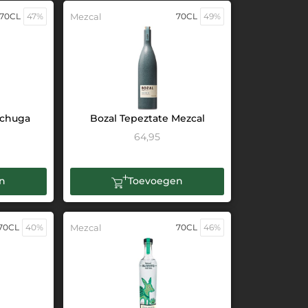
70CL
47%
Mezcal
70CL
49%
Pechuga
Bozal Tepeztate Mezcal
64,95
n
Toevoegen
70CL
40%
Mezcal
70CL
46%