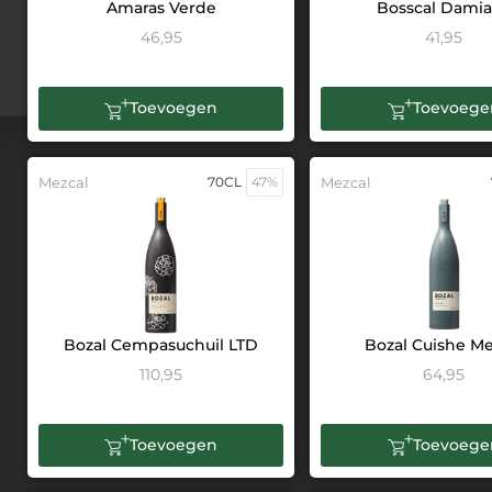
Amaras Verde
Bosscal Dami
46,95
41,95
Toevoegen
Toevoege
Mezcal
70CL
47%
Mezcal
Bozal Cempasuchuil LTD
Bozal Cuishe Me
110,95
64,95
Toevoegen
Toevoege