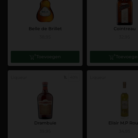
Belle de Brillet
Cointreau
38,95
32,95
Toevoegen
Toevoege
Liqueur
1L
40%
Liqueur
Drambuie
Elisir M.P Ro
39,95
34,95