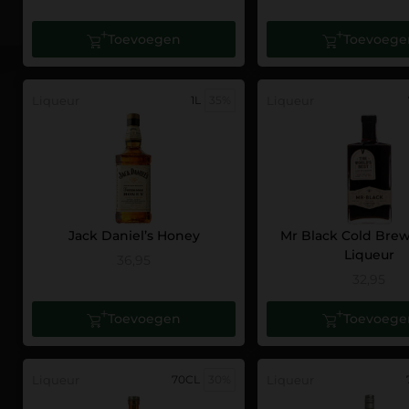
Toevoegen
Toevoege
Liqueur
1L
35%
Liqueur
Jack Daniel’s Honey
Mr Black Cold Brew
Liqueur
36,95
32,95
Toevoegen
Toevoege
Liqueur
70CL
30%
Liqueur