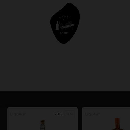
Liqueur
70CL
30%
Liqueur