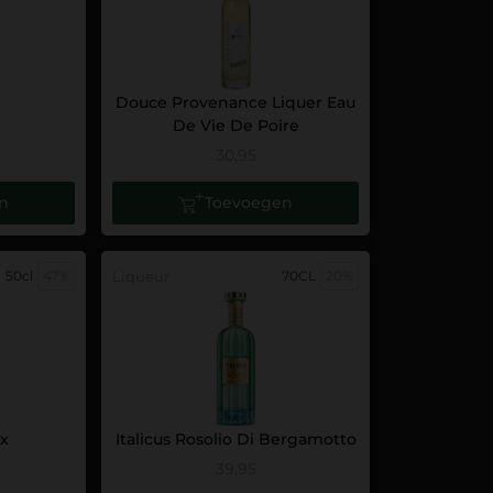
Douce Provenance Liquer Eau
De Vie De Poire
30,95
n
Toevoegen
50cl
47%
Liqueur
70CL
20%
ux
Italicus Rosolio Di Bergamotto
39,95