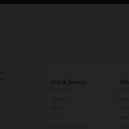
ose
um
Gin & Jenever
Whi
Tanqueray
Bush
Bulldog
Pend
Ketel
Tull
Bols
Jack
Alle Gin & Jenever
Alle