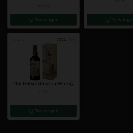
38,95
39,95
Toevoegen
Toevoege
Liqueur
70CL
14%
The Matsui Umeshu-Whisky
37,95
Toevoegen