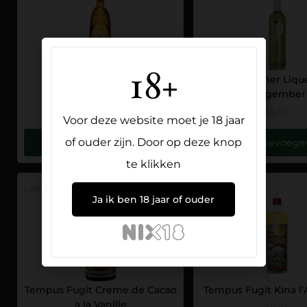
18+
Nixta Licor De Elote
Nusbaumer Liqu
Gingember
31,95
35,95
Voor deze website moet je 18 jaar
of ouder zijn. Door op deze knop
Toevoegen
Toevoege
te klikken
Liqueur
70CL
24%
Liqueur
Ja ik ben 18 jaar of ouder
Tempus Fugit Creme de Cacao
Tempus Fugit Kina l’
a la Vanille