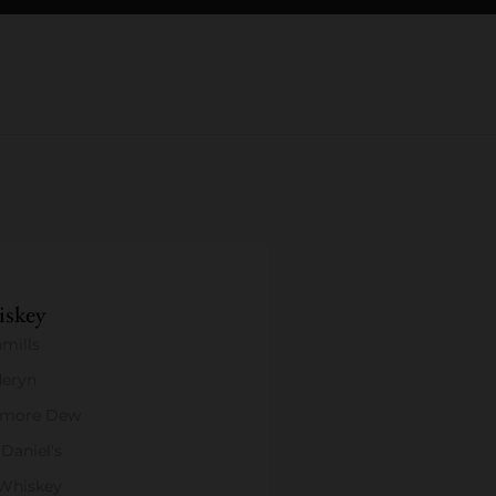
skey
mills
eryn
amore Dew
 Daniel's
 Whiskey