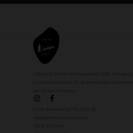
Library of Spirits was founded in 2013. Our purp
is to build a legacy for all enthusiasts of premi
spirits and mixology.
Oude Binnenweg 111B, 3012 JB
sales@libraryofspirits.com
+31 10 313 0942