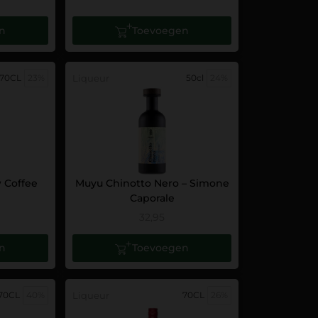
n
Toevoegen
70CL
23%
Liqueur
50cl
24%
 Coffee
Muyu Chinotto Nero – Simone
Caporale
32,95
n
Toevoegen
70CL
40%
Liqueur
70CL
26%