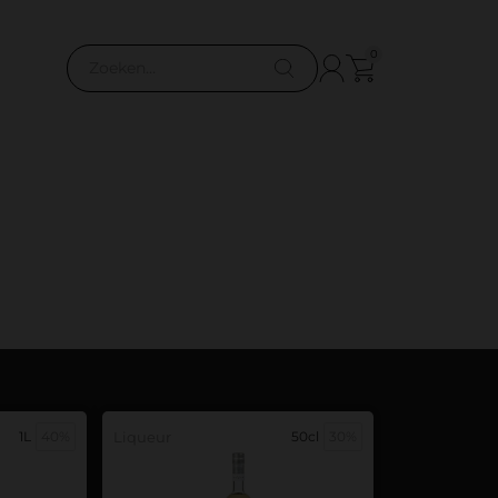
0
1L
40%
Liqueur
50cl
30%