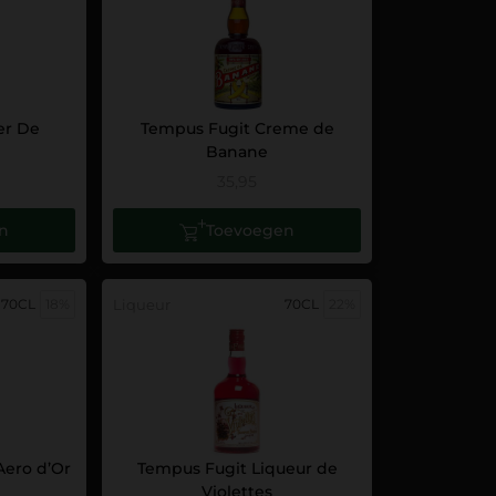
er De
Tempus Fugit Creme de
Banane
35,95
n
Toevoegen
70CL
18%
Liqueur
70CL
22%
Aero d’Or
Tempus Fugit Liqueur de
Violettes