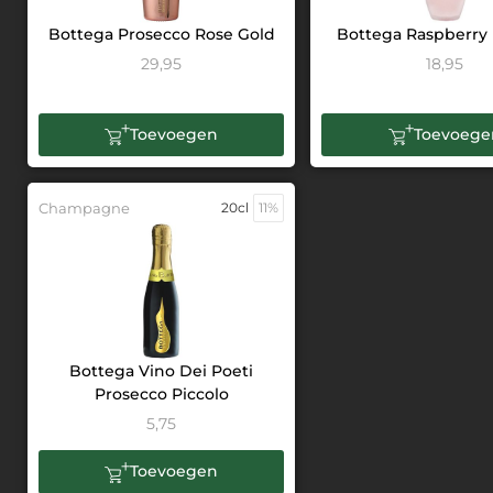
Bottega Prosecco Rose Gold
Bottega Raspberry 
29,95
18,95
Toevoegen
Toevoege
Champagne
20cl
11%
Bottega Vino Dei Poeti
Prosecco Piccolo
5,75
Toevoegen