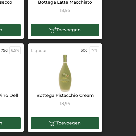
osecco
Bottega Latte Macchiato
18,95
n
Toevoegen
75cl
6,5%
Liqueur
50cl
17%
Vino Dell
Bottega Pistacchio Cream
18,95
n
Toevoegen