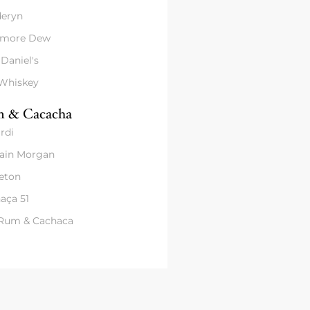
eryn
amore Dew
 Daniel's
 Whiskey
 & Cacacha
rdi
ain Morgan
eton
aça 51
 Rum & Cachaca