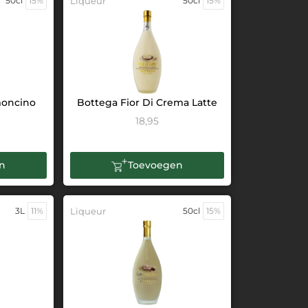
50cl
15%
Liqueur
50cl
15%
moncino
Bottega Fior Di Crema Latte
18,95
n
Toevoegen
3L
11%
Liqueur
50cl
15%