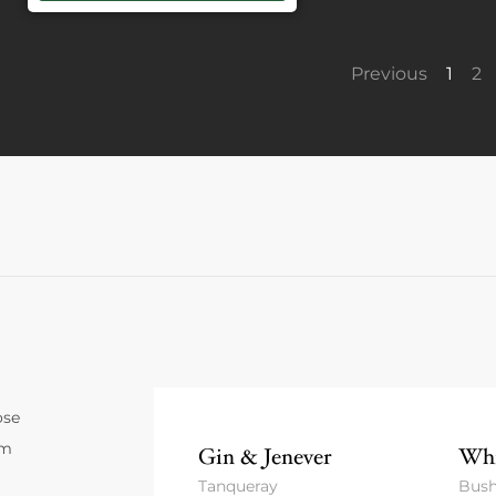
Previous
1
2
ose
um
Gin & Jenever
Whi
Tanqueray
Bush