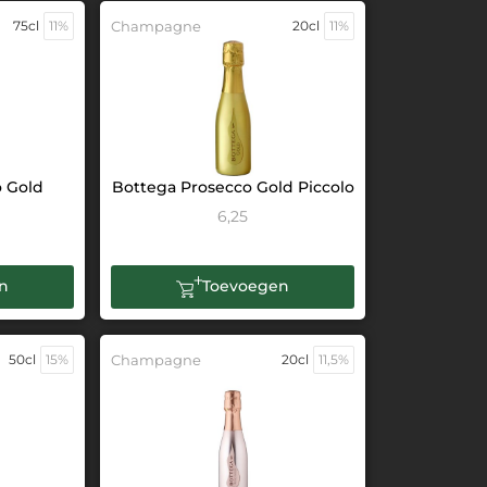
75cl
11%
Champagne
20cl
11%
o Gold
Bottega Prosecco Gold Piccolo
6,25
n
Toevoegen
50cl
15%
Champagne
20cl
11,5%