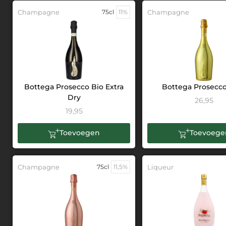
Champagne
75cl
11%
Champagne
Bottega Prosecco Bio Extra
Bottega Prosecc
Dry
26,95
19,95
Toevoegen
Toevoege
Champagne
75cl
11,5%
Liqueur