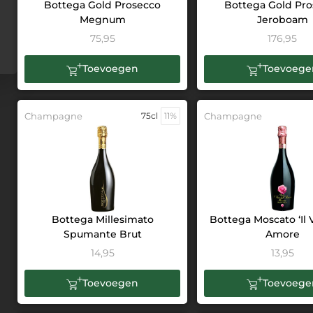
Bottega Gold Prosecco
Bottega Gold Pr
Megnum
Jeroboam
75,95
176,95
Toevoegen
Toevoege
Champagne
75cl
11%
Champagne
Bottega Millesimato
Bottega Moscato ‘Il 
Spumante Brut
Amore
14,95
13,95
Toevoegen
Toevoege