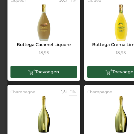
Liqueur
50cl
17%
Liqueur
Bottega Caramel Liquore
Bottega Crema Li
18,95
18,95
Toevoegen
Toevoege
Champagne
1,5L
11%
Champagne