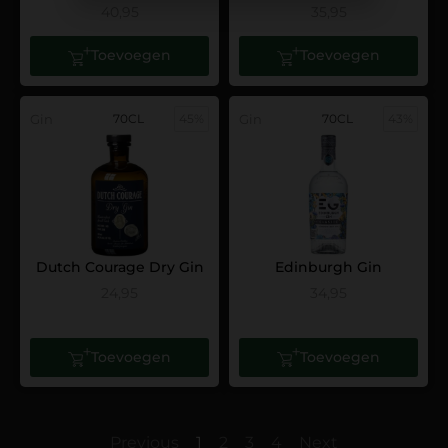
40,95
35,95
Toevoegen
Toevoegen
Gin
70CL
45%
Gin
70CL
43%
Dutch Courage Dry Gin
Edinburgh Gin
24,95
34,95
Toevoegen
Toevoegen
Previous
1
2
3
4
Next