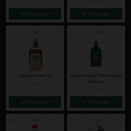
49,95
Toevoegen
Toevoegen
Gin
50cl
40%
Gin
50cl
40%
Copperhead Gin
Copperhead The Gibson
Edition
49,95
47,95
Toevoegen
Toevoegen
Gin
70CL
41,8%
Gin
70CL
40%