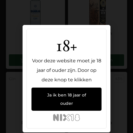
Damrak Gin
Dr. Squid Gin
18+
23,95
56,95
Toevoegen
Toevoegen
Voor deze website moet je 18
jaar of ouder zijn. Door op
Gin
70CL
43%
Gin
50cl
43%
deze knop te klikken
Ja ik ben 18 jaar of
ouder
Drumshanbo
Drumshanbo
Gunpowder
Gunpowder