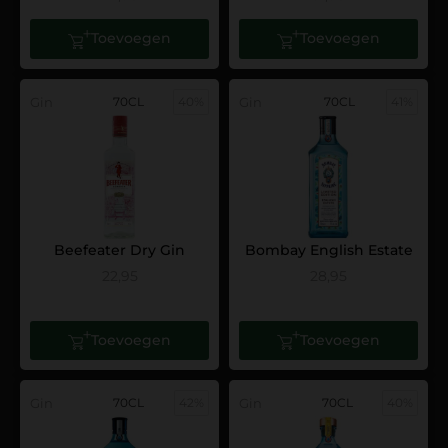
Toevoegen
Toevoegen
Gin
70CL
40%
Gin
70CL
41%
Beefeater Dry Gin
Bombay English Estate
22,95
28,95
Toevoegen
Toevoegen
Gin
70CL
42%
Gin
70CL
40%