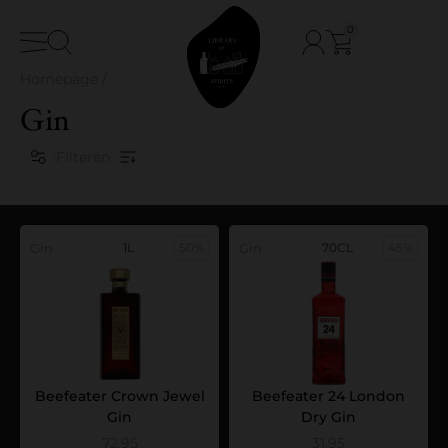
0
Homepage
/
Gin
Filteren
Gin
1L
50%
Gin
70CL
45%
Beefeater Crown Jewel
Beefeater 24 London
Gin
Dry Gin
72,95
31,95