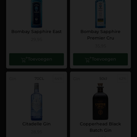
Bombay Sapphire East
Bombay Sapphire
Premier Cru
29,95
35,95
Toevoegen
Toevoegen
Gin
70CL
44%
Gin
50cl
42%
Citadelle Gin
Copperhead Black
Batch Gin
28,95