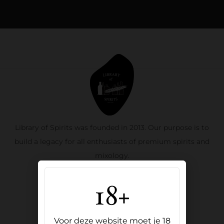
Library of Spirits was founded in 2013. Our purpose is to
build a legacy for all enthusiasts of premium spirits and
mixology.
18+
Oude Binnenweg 111B, 3012 JB
sales@libraryofspirits.com
+31 10 313 0942
Voor deze website moet je 18