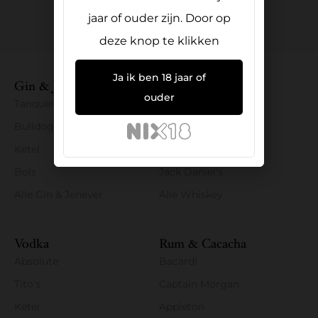
+31 6 186 20 645
jaar of ouder zijn. Door op
deze knop te klikken
Ja ik ben 18 jaar of
Gin & Jenever
Whiskey
ouder
Tanqueray
Bushmills
Bulldog
Penderyn
Ketel
Tullamore Dew
Bols
Jack Daniel's
Alle Gin & Jenever
Alle Whiskey
Vodka
Rum & Cacacha
Absolute
Bacardi
Tito's
Captain Morgan
Ketel
Appleton