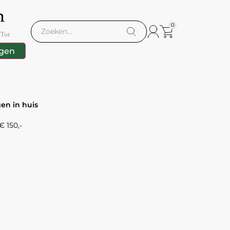
m
0
 Tot
gen
gen in huis
 150,-