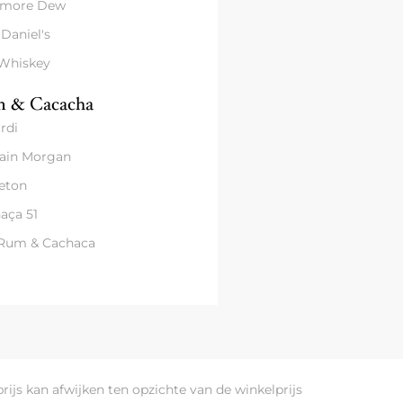
amore Dew
 Daniel's
 Whiskey
 & Cacacha
rdi
ain Morgan
eton
aça 51
 Rum & Cachaca
prijs kan afwijken ten opzichte van de winkelprijs