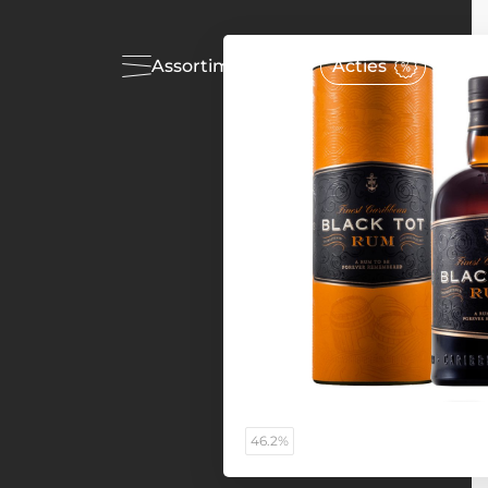
Assortiment
Acties
46.2%