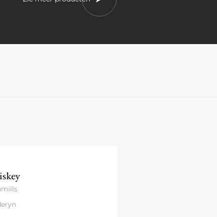
skey
mills
eryn