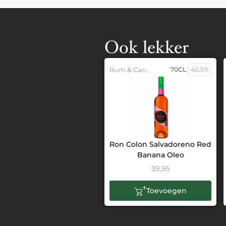
Ook lekker
Rum & Cachaca
70CL
40.5%
Ron Colon Salvadoreno Red
Banana Oleo
39,95
Toevoegen