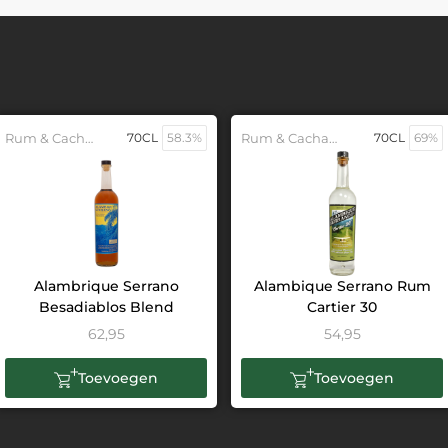
Rum & Cachaca
70CL
58.3%
Rum & Cachaca
70CL
69%
Alambrique Serrano
Alambique Serrano Rum
Besadiablos Blend
Cartier 30
62,95
54,95
Toevoegen
Toevoegen