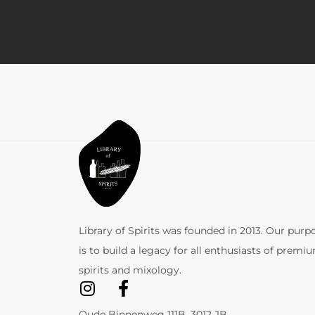
Library of Spirits was founded in 2013. Our purp
is to build a legacy for all enthusiasts of premi
spirits and mixology.
Oude Binnenweg 111B, 3012 JB