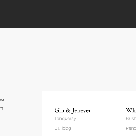
ose
um
Gin & Jenever
Whi
Tanqueray
Bush
Bulldog
Pend