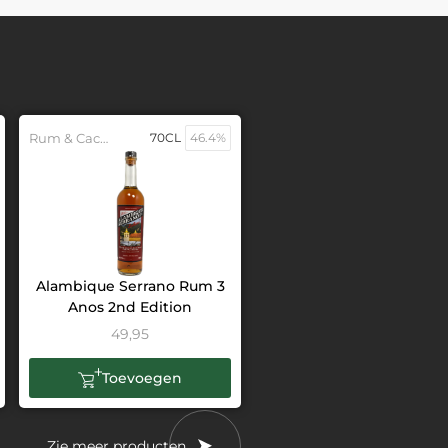
Rum & Cachaca
70CL
46.4%
Alambique Serrano Rum 3
Anos 2nd Edition
49,95
Toevoegen
Zie meer producten