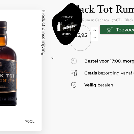
Black Tot Ru
Product omschrijving
Japan
- Rum & Cachaca -
70CL
-
Black
Toevoe
45,95
Bestel voor 17:00, mor
Gratis
bezorging vanaf €
Veilig
betalen
70CL