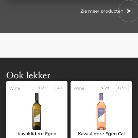
Zie meer producten
Ook lekker
Wine
75cl
14%
Wine
75cl
13.5%
Kavaklidere Egeo
Kavaklidere Egeo Cal