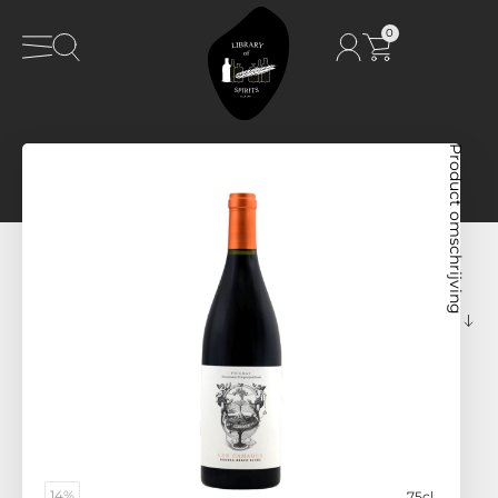
0
Product omschrijving
14%
75cl