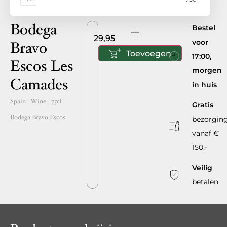
Bodega
Bestel
29,95
voor
Bravo
Toevoegen
17:00,
Escos Les
morgen
Camades
in huis
Spain
- Wine -
75cl
-
Gratis
Bodega Bravo Escos
bezorgin
vanaf €
150,-
Veilig
betalen