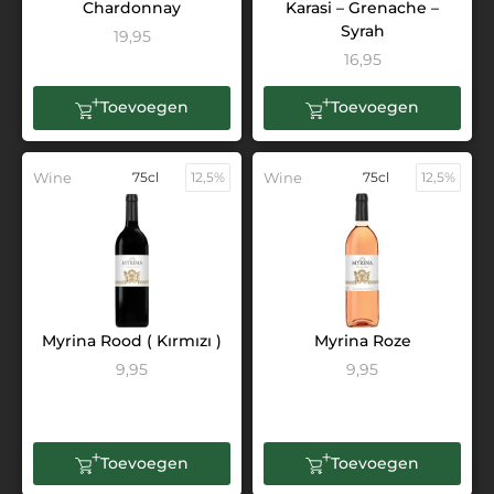
Chardonnay
Karasi – Grenache –
Syrah
19,95
16,95
Toevoegen
Toevoegen
Wine
75cl
12,5%
Wine
75cl
12,5%
Myrina Rood ( Kırmızı )
Myrina Roze
9,95
9,95
Toevoegen
Toevoegen