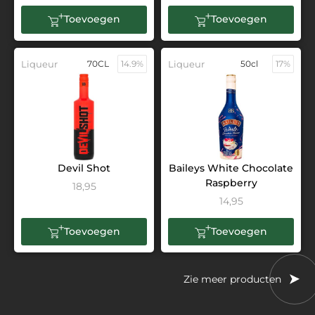
Toevoegen
Toevoegen
Liqueur
70CL
14.9%
Liqueur
50cl
17%
Devil Shot
Baileys White Chocolate
Raspberry
18,95
14,95
Toevoegen
Toevoegen
Zie meer producten