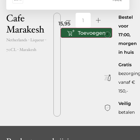
Cafe
Bestel
15,95
voor
Marakesh
Toevoegen
17:00,
Netherlands
- Liqueur -
morgen
70CL
-
Marakesh
in huis
Gratis
bezorgin
vanaf €
150,-
Veilig
betalen