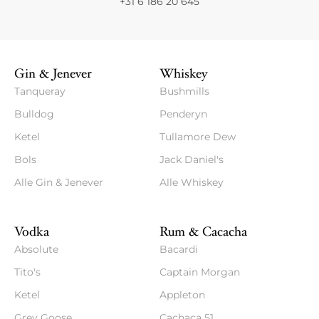
+31 6 186 20 645
Gin & Jenever
Whiskey
Tanqueray
Bushmills
Bulldog
Penderyn
Ketel
Tullamore Dew
Bols
Jack Daniel's
Alle Gin & Jenever
Alle Whiskey
Vodka
Rum & Cacacha
Absolute
Bacardi
Tito's
Captain Morgan
Ketel
Appleton
Grey Goose
Cachaça 51