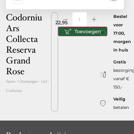
Codorniu
Bestel
22,95
voor
Ars
Toevoegen
17:00,
Collecta
morgen
Reserva
in huis
Grand
Gratis
Rose
bezorgin
vanaf €
Spain
- Champagne -
75cl
-
150,-
Codorniu
Veilig
betalen