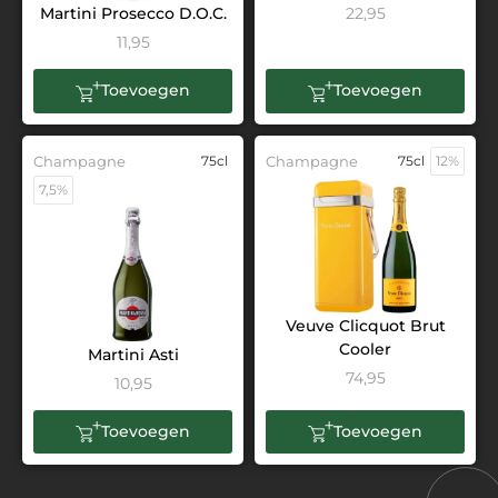
Martini Prosecco D.O.C.
22,95
11,95
Toevoegen
Toevoegen
Champagne
75cl
Champagne
75cl
12%
7,5%
Veuve Clicquot Brut
Cooler
Martini Asti
74,95
10,95
Toevoegen
Toevoegen