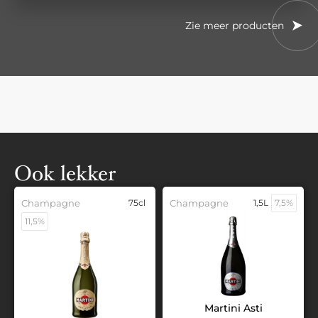
Zie meer producten
Ook lekker
Champagne
75cl
Champagne
1,5L
7,5%
11,5%
Martini Asti