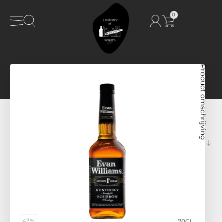
0
Product omschrijving
43%
70CL