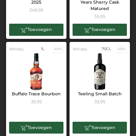
2025
Years Sherry Cask
Matured
249,95
55,95
Toevoegen
Toevoegen
Whisky
1L
40%
Whisky
70CL
46%
Buffalo Trace Bourbon
Teeling Small Batch
35,95
33,95
Toevoegen
Toevoegen