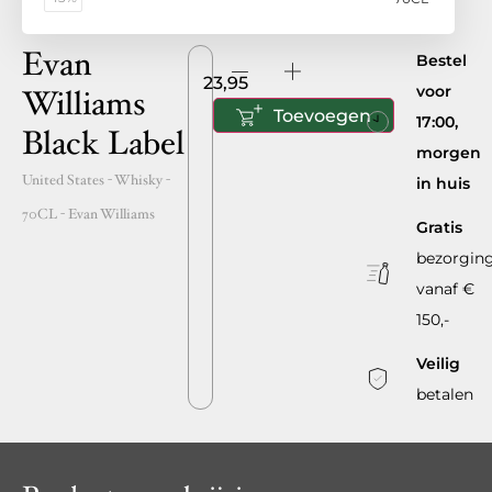
Evan
Bestel
23,95
voor
Williams
Toevoegen
17:00,
Black Label
morgen
United States
- Whisky -
in huis
70CL
-
Evan Williams
Gratis
bezorgin
vanaf €
150,-
Veilig
betalen