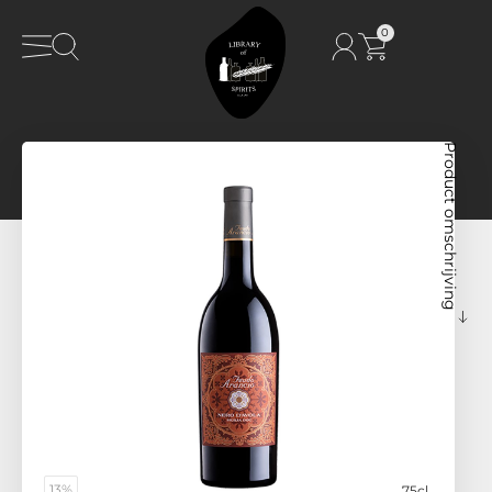
0
Product omschrijving
13%
75cl