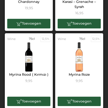
Chardonnay
Karasi – Grenache –
Syrah
19,95
16,95
Toevoegen
Toevoegen
Wine
75cl
12,5%
Wine
75cl
12,5%
Myrina Rood ( Kırmızı )
Myrina Roze
9,95
9,95
Toevoegen
Toevoegen