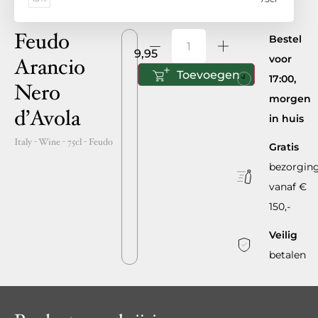
Feudo
Bestel
9,95
voor
Arancio
Toevoegen
17:00,
Nero
morgen
d’Avola
in huis
Italy
- Wine -
75cl
-
Feudo
Gratis
bezorgin
vanaf €
150,-
Veilig
betalen