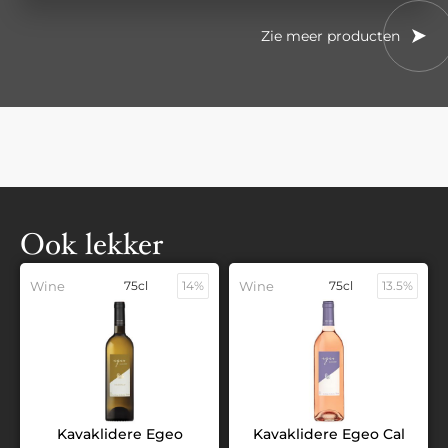
Zie meer producten
Ook lekker
Wine
75cl
14%
Wine
75cl
13.5%
Kavaklidere Egeo
Kavaklidere Egeo Cal