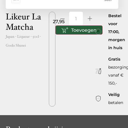
Likeur La
Bestel
27,95
voor
Matcha
Toevoegen
17:00,
Japan
- Liqueur -
50cl
-
morgen
Godo Shusei
in huis
Gratis
bezorgin
vanaf €
150,-
Veilig
betalen