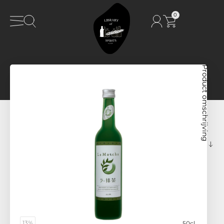
0
Product omschrijving
13%
50cl