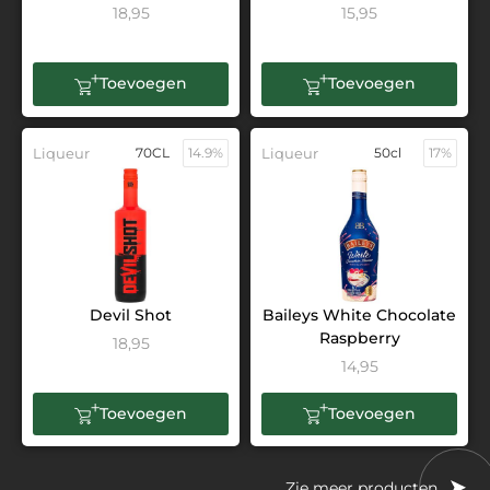
18,95
15,95
Toevoegen
Toevoegen
Liqueur
70CL
14.9%
Liqueur
50cl
17%
Devil Shot
Baileys White Chocolate
Raspberry
18,95
14,95
Toevoegen
Toevoegen
Zie meer producten