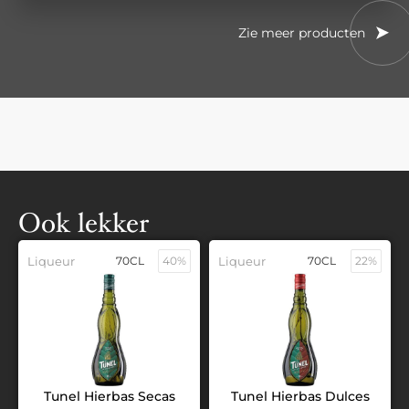
Zie meer producten
Ook lekker
Liqueur
70CL
40%
Liqueur
70CL
22%
Tunel Hierbas Secas
Tunel Hierbas Dulces