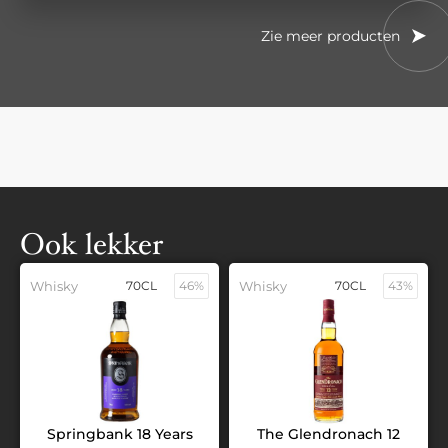
Zie meer producten
Ook lekker
Whisky
70CL
46%
Whisky
70CL
43%
Springbank 18 Years
The Glendronach 12