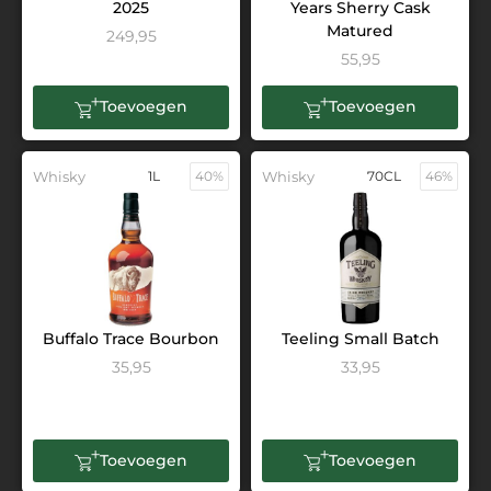
2025
Years Sherry Cask
Matured
249,95
55,95
Toevoegen
Toevoegen
Whisky
1L
40%
Whisky
70CL
46%
Buffalo Trace Bourbon
Teeling Small Batch
35,95
33,95
Toevoegen
Toevoegen