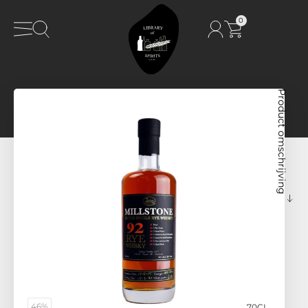
0
Product omschrijving
46%
70CL