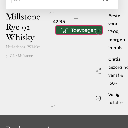
Millstone
Bestel
42,95
voor
Rye 92
Toevoegen
17:00,
Whisky
morgen
Netherlands
- Whisky -
in huis
70CL
-
Millstone
Gratis
bezorgin
vanaf €
150,-
Veilig
betalen