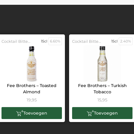
Cocktail Bitters
15cl
6.60%
Cocktail Bitters
15cl
2.40%
Fee Brothers – Toasted
Fee Brothers – Turkish
Almond
Tobacco
19,95
15,95
Toevoegen
Toevoegen