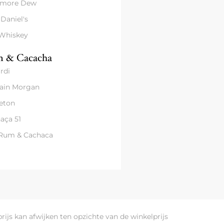
amore Dew
 Daniel's
 Whiskey
 & Cacacha
rdi
ain Morgan
eton
aça 51
 Rum & Cachaca
prijs kan afwijken ten opzichte van de winkelprijs