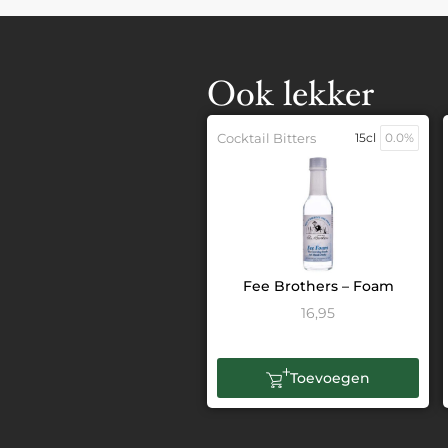
Ook lekker
Cocktail Bitters
15cl
0.0%
Fee Brothers – Foam
16,95
Toevoegen