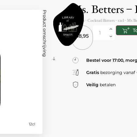
Ms. Betters –
Product omschrijving
Canada
- Cocktail Bitters -
12cl
-
Ms Bet
T
38,95
Bestel voor 17:00, mor
Gratis
bezorging vanaf €
Veilig
betalen
12cl