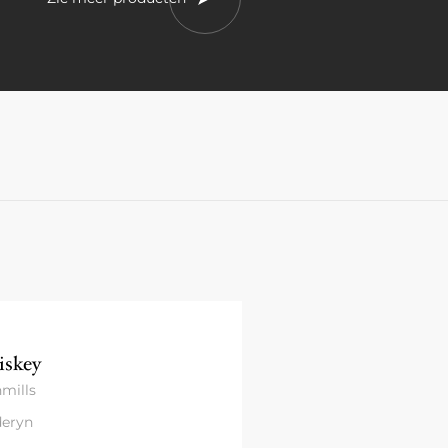
skey
mills
eryn