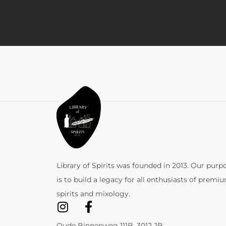
Library of Spirits was founded in 2013. Our purp
is to build a legacy for all enthusiasts of premi
spirits and mixology.
Oude Binnenweg 111B, 3012 JB