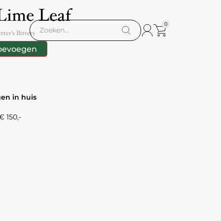
 Lime Leaf
0
ter's Bitters
oevoegen
gen in huis
 150,-