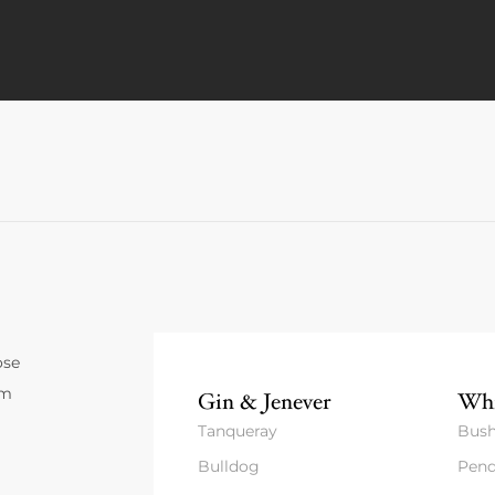
ose
um
Gin & Jenever
Whi
Tanqueray
Bush
Bulldog
Pend