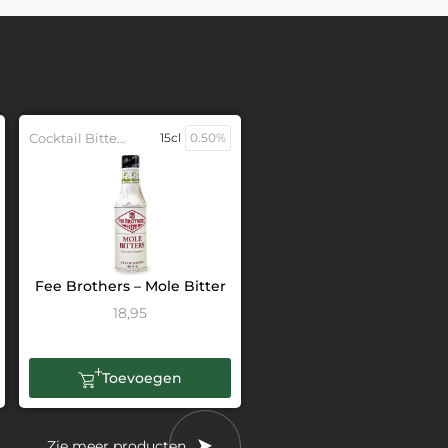
Cocktail Bitters
15cl
0.50%
Fee Brothers – Mole Bitter
18,95
Toevoegen
Zie meer producten