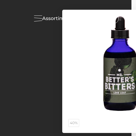
Assortiment
Acties
40%