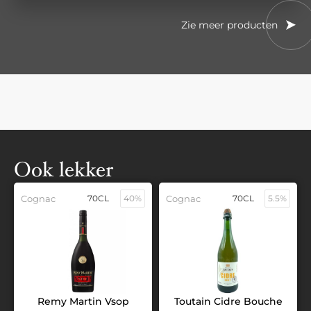
Zie meer producten
Ook lekker
Cognac
70CL
40%
Cognac
70CL
5.5%
Remy Martin Vsop
Toutain Cidre Bouche