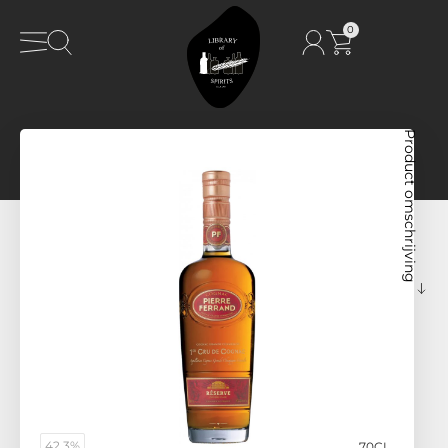
0
Product omschrijving
42,3%
70CL