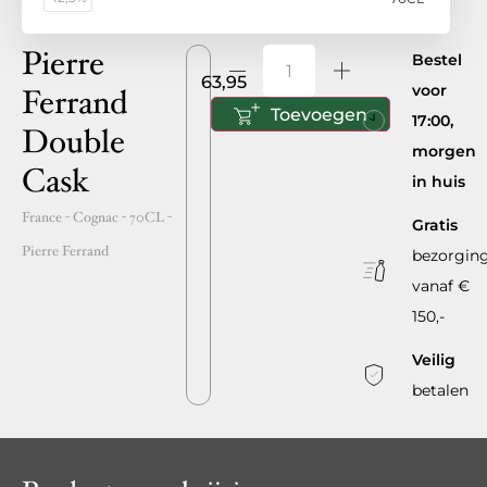
Pierre
Bestel
63,95
voor
Ferrand
Toevoegen
17:00,
Double
morgen
Cask
in huis
France
- Cognac -
70CL
-
Gratis
Pierre Ferrand
bezorgin
vanaf €
150,-
Veilig
betalen