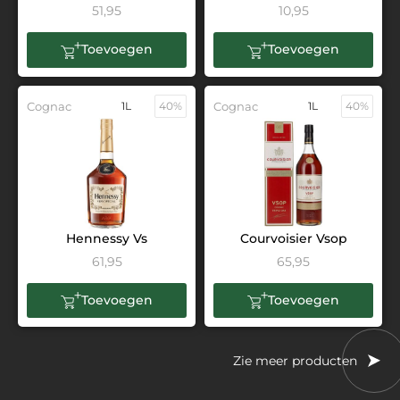
51,95
10,95
Toevoegen
Toevoegen
Cognac
1L
40%
Cognac
1L
40%
Hennessy Vs
Courvoisier Vsop
61,95
65,95
Toevoegen
Toevoegen
Zie meer producten