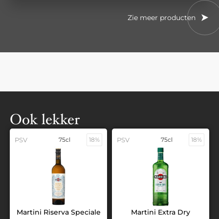
Zie meer producten
Ook lekker
PSV
75cl
18%
PSV
75cl
18%
Martini Riserva Speciale
Martini Extra Dry