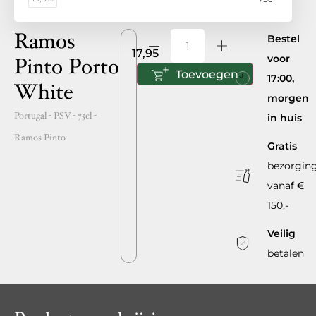
Ramos
Bestel
17,95
voor
Pinto Porto
Toevoegen
17:00,
White
morgen
Portugal
- PSV -
75cl
-
in huis
Ramos Pinto
Gratis
bezorgin
vanaf €
150,-
Veilig
betalen