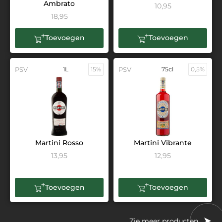
Ambrato
10,95
18,95
Toevoegen
Toevoegen
PSV
1L
15%
PSV
75cl
0,5%
Martini Rosso
Martini Vibrante
13,95
12,95
Toevoegen
Toevoegen
Zie meer producten