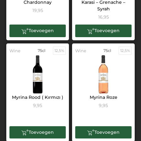
Chardonnay
Karasi – Grenache –
Syrah
19,95
16,95
Toevoegen
Toevoegen
Wine
75cl
12,5%
Wine
75cl
12,5%
Myrina Rood ( Kırmızı )
Myrina Roze
9,95
9,95
Toevoegen
Toevoegen