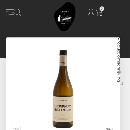
0
Product omschrijving
13%
75cl