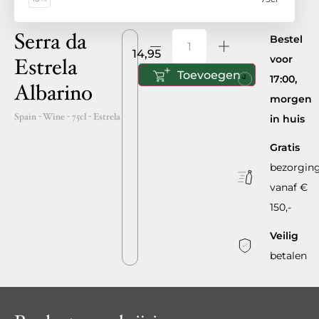
Serra da
Bestel
14,95
voor
Estrela
Toevoegen
17:00,
Albarino
morgen
Spain
- Wine -
75cl
-
Estrela
in huis
Gratis
bezorgin
vanaf €
150,-
Veilig
betalen