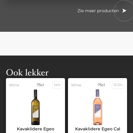
Zie meer producten
Ook lekker
Wine
75cl
14%
Wine
75cl
13.5%
Kavaklidere Egeo
Kavaklidere Egeo Cal