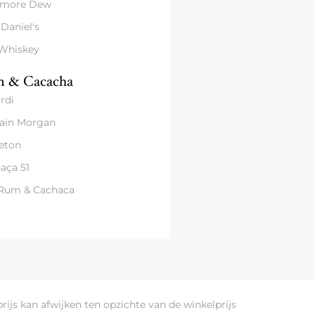
amore Dew
 Daniel's
 Whiskey
 & Cacacha
rdi
ain Morgan
eton
aça 51
 Rum & Cachaca
prijs kan afwijken ten opzichte van de winkelprijs