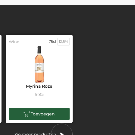
Wine
75cl
12,5%
Myrina Roze
9,95
Toevoegen
Zie meer producten