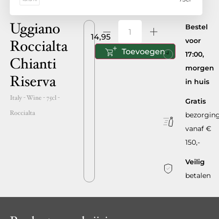
Uggiano
Bestel
14,95
voor
Roccialta
Toevoegen
17:00,
Chianti
morgen
Riserva
in huis
Italy
- Wine -
75cl
-
Gratis
Roccialta
bezorgin
vanaf €
150,-
Veilig
betalen