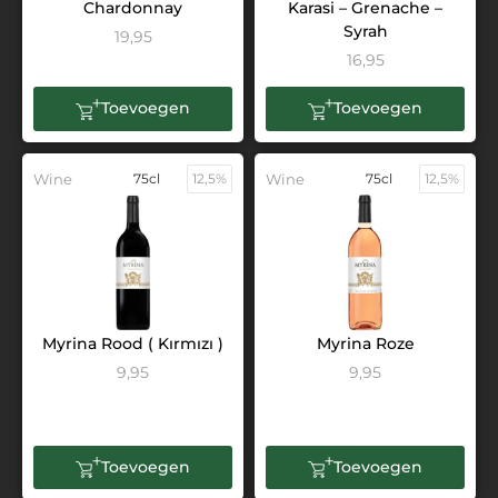
Chardonnay
Karasi – Grenache –
Syrah
19,95
16,95
Toevoegen
Toevoegen
Wine
75cl
12,5%
Wine
75cl
12,5%
Myrina Rood ( Kırmızı )
Myrina Roze
9,95
9,95
Toevoegen
Toevoegen