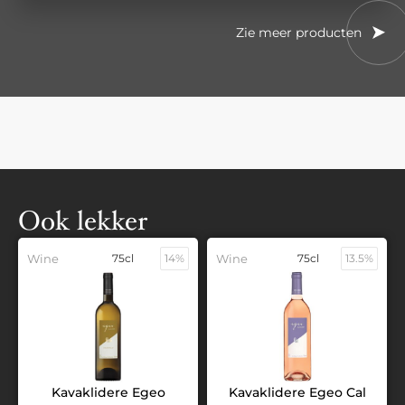
Zie meer producten
Ook lekker
Wine
75cl
14%
Wine
75cl
13.5%
Kavaklidere Egeo
Kavaklidere Egeo Cal