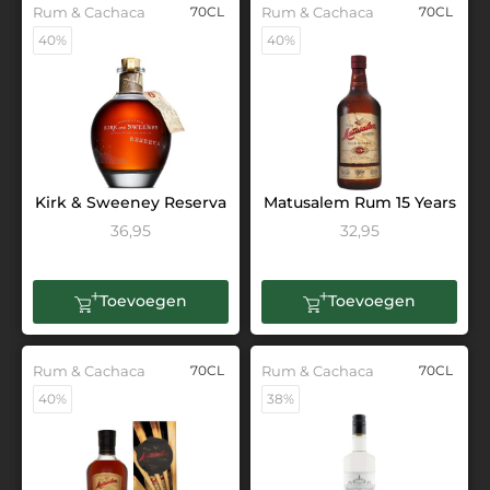
Rum & Cachaca
70CL
Rum & Cachaca
70CL
40%
40%
Kirk & Sweeney Reserva
Matusalem Rum 15 Years
36,95
32,95
Toevoegen
Toevoegen
Rum & Cachaca
70CL
Rum & Cachaca
70CL
40%
38%