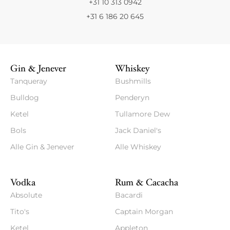
+31 10 313 0942
+31 6 186 20 645
Gin & Jenever
Whiskey
Tanqueray
Bushmills
Bulldog
Penderyn
Ketel
Tullamore Dew
Bols
Jack Daniel's
Alle Gin & Jenever
Alle Whiskey
Vodka
Rum & Cacacha
Absolute
Bacardi
Tito's
Captain Morgan
Ketel
Appleton