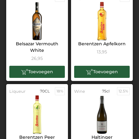
Belsazar Vermouth
Berentzen Apfelkorn
White
13,95
26,95
Toevoegen
Toevoegen
Liqueur
70CL
18%
Wine
75cl
12.5%
Berentzen Peer
Haltinger