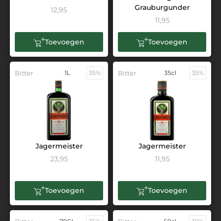
Grauburgunder
12,95
11,95
Toevoegen
Toevoegen
Bitter
1L
35%
Bitter
35cl
35%
Jagermeister
Jagermeister
23,95
11,95
Toevoegen
Toevoegen