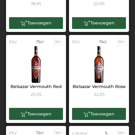
18,95
20,95
Toevoegen
Toevoegen
PSV
75cl
18%
PSV
75cl
18%
Belsazar Vermouth Red
Belsazar Vermouth Rose
25,95
22,95
Toevoegen
Toevoegen
PSV
72cl
18%
Liqueur
1L
18%