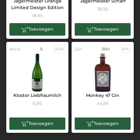
Jagermeister Orange
Jagermeister Scharf
Limited Design Edition
18,95
18,95
Toevoegen
Toevoegen
Wine
1L
8,5%
Gin
50cl
47%
Klostor Liebfraumilch
Monkey 47 Gin
6,95
44,95
Toevoegen
Toevoegen