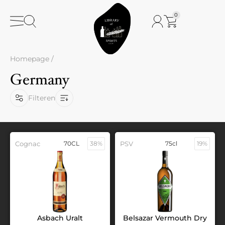
0
Homepage
/
Germany
Filteren
Cognac
70CL
38%
PSV
75cl
19%
Asbach Uralt
Belsazar Vermouth Dry