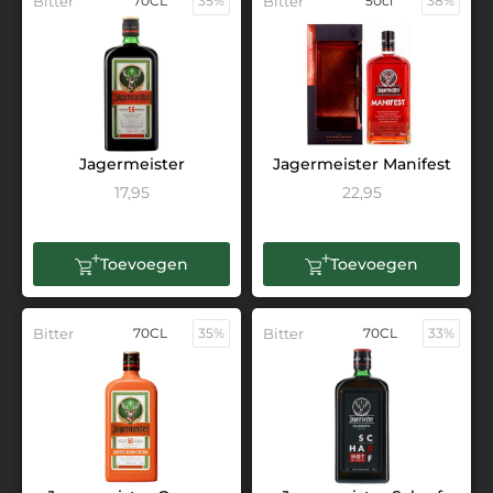
Bitter
70CL
35%
Bitter
50cl
38%
Jagermeister
Jagermeister Manifest
17,95
22,95
Toevoegen
Toevoegen
Bitter
70CL
35%
Bitter
70CL
33%