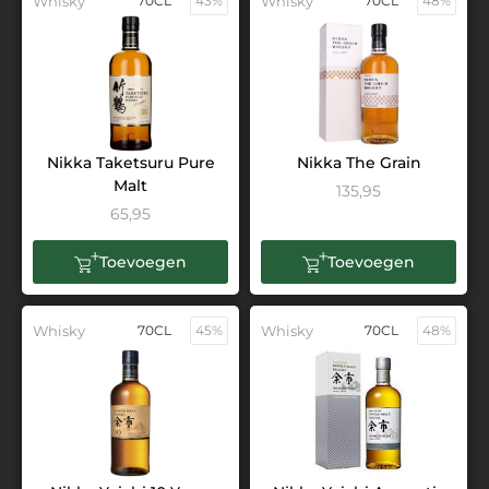
Whisky
70CL
43%
Whisky
70CL
48%
Nikka Taketsuru Pure
Nikka The Grain
Malt
135,95
65,95
Toevoegen
Toevoegen
Whisky
70CL
45%
Whisky
70CL
48%