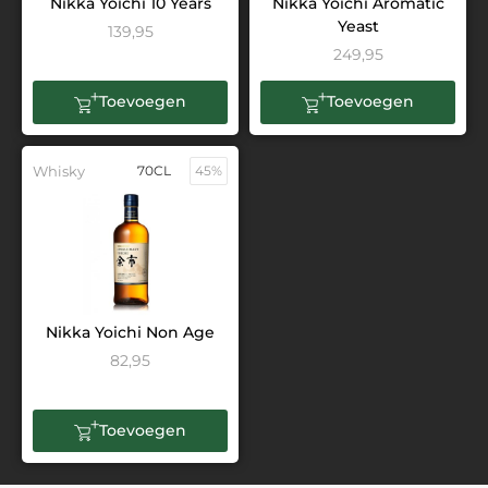
Nikka Yoichi 10 Years
Nikka Yoichi Aromatic
Yeast
139,95
249,95
Toevoegen
Toevoegen
Whisky
70CL
45%
Nikka Yoichi Non Age
82,95
Toevoegen