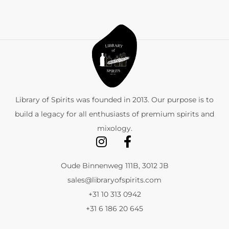
Library of Spirits was founded in 2013. Our purpose is to
build a legacy for all enthusiasts of premium spirits and
mixology.
Oude Binnenweg 111B, 3012 JB
sales@libraryofspirits.com
+31 10 313 0942
+31 6 186 20 645