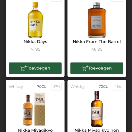
Nikka Days
Nikka From The Barrel
41,95
46,95
Toevoegen
Toevoegen
Whisky
70CL
47%
Whisky
70CL
45%
Nikka Miyagikyo
Nikka Miyagikyo non