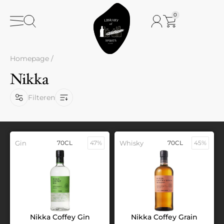
0
Homepage
/
Nikka
Filteren
Gin
70CL
47%
Whisky
70CL
45%
Nikka Coffey Gin
Nikka Coffey Grain