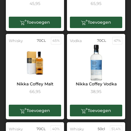
45,95
65,95
Toevoegen
Toevoegen
Whisky
70CL
45%
Vodka
70CL
47%
Nikka Coffey Malt
Nikka Coffey Vodka
66,95
38,95
Toevoegen
Toevoegen
Whisky
70CL
40%
Whisky
50cl
51,4%