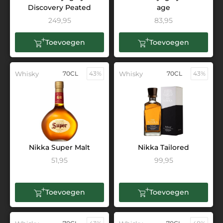
Discovery Peated
age
249,95
83,95
Toevoegen
Toevoegen
Whisky
70CL
43%
Whisky
70CL
43%
Nikka Super Malt
Nikka Tailored
51,95
99,95
Toevoegen
Toevoegen