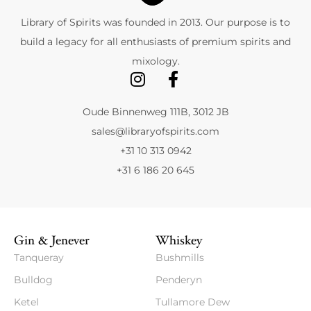
Library of Spirits was founded in 2013. Our purpose is to
build a legacy for all enthusiasts of premium spirits and
mixology.
Oude Binnenweg 111B, 3012 JB
sales@libraryofspirits.com
+31 10 313 0942
+31 6 186 20 645
Gin & Jenever
Whiskey
Tanqueray
Bushmills
Bulldog
Penderyn
Ketel
Tullamore Dew