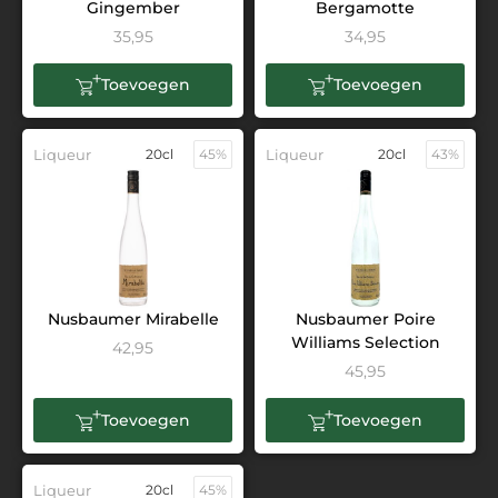
Gingember
Bergamotte
35,95
34,95
Toevoegen
Toevoegen
Liqueur
20cl
45%
Liqueur
20cl
43%
Nusbaumer Mirabelle
Nusbaumer Poire
Williams Selection
42,95
45,95
Toevoegen
Toevoegen
Liqueur
20cl
45%