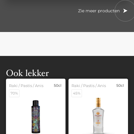
Zie meer producten
Ook lekker
Raki / Pastis / Anis
50cl
Raki / Pastis / Anis
50cl
70%
45%