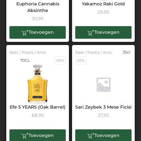
Euphoria Cannabis
Yakamoz Raki Gold
Absinthe
29,95
30,95
Toevoegen
Toevoegen
Raki / Pastis / Anis
Raki / Pastis / Anis
35cl
70CL
45%
45%
Efe 5 YEARS (Oak Barrel)
Sari Zeybek 3 Mese Ficisi
68,95
27,95
Toevoegen
Toevoegen