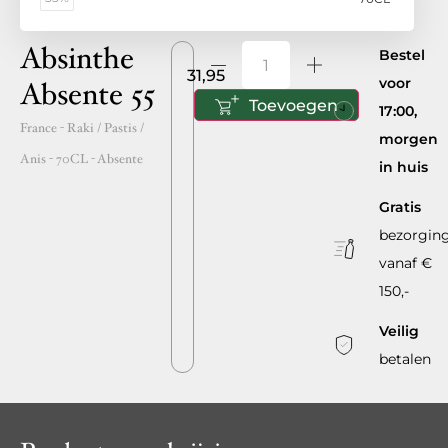
Absinthe
Bestel
31,95
voor
Absente 55
Toevoegen
17:00,
France
- Raki / Pastis /
morgen
Anis -
70CL
-
Absente
in huis
Gratis
bezorgin
vanaf €
150,-
Veilig
betalen