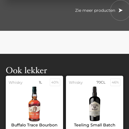
Zie meer producten
Ook lekker
Whisky
1L
40%
Whisky
70CL
46%
Buffalo Trace Bourbon
Teeling Small Batch