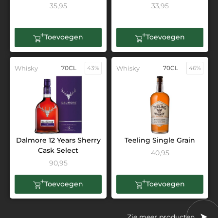
35,95
33,95
Toevoegen
Toevoegen
Whisky
70CL
43%
Whisky
70CL
46%
Dalmore 12 Years Sherry
Teeling Single Grain
Cask Select
40,95
90,95
Toevoegen
Toevoegen
Zie meer producten