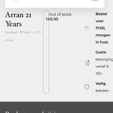
Arran 21
Bestel
Out of stock
149,95
voor
Years
17:00,
Scotland
- Whisky -
70CL
-
morgen
Arran
in huis
Gratis
bezorgin
vanaf €
150,-
Veilig
betalen