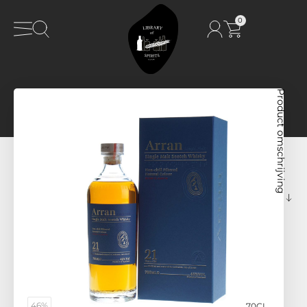
0
Product omschrijving
46%
70CL