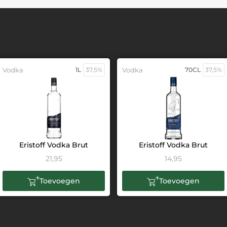
Vodka
1L
37,5%
Vodka
70CL
37,5%
Eristoff Vodka Brut
Eristoff Vodka Brut
21,95
14,95
Toevoegen
Toevoegen