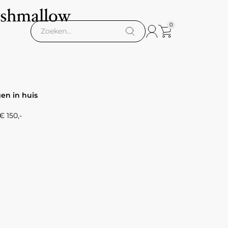
shmallow
0
gen in huis
 150,-