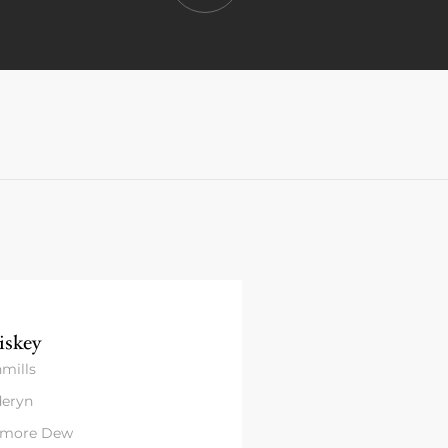
skey
mills
eryn
amore Dew