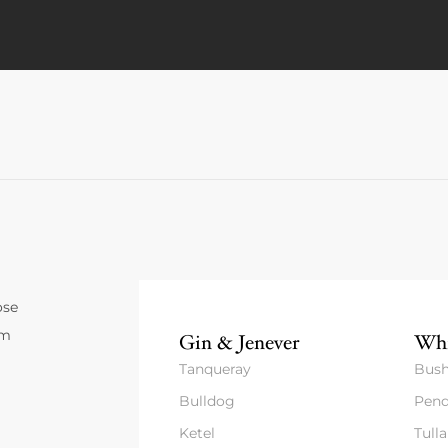
ose
um
Gin & Jenever
Whi
Tanqueray
Bush
Bulldog
Pend
Ketel
Tull