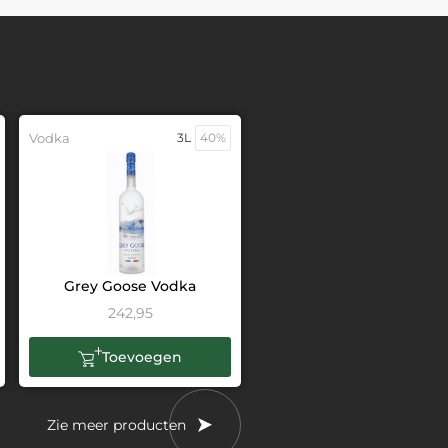
Vodka
3L
40%
Grey Goose Vodka
242,95
Toevoegen
Zie meer producten