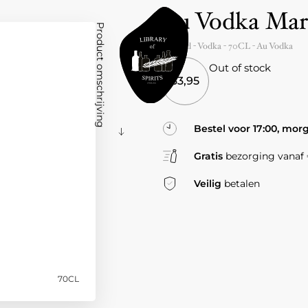
Au Vodka Mar
Product omschrijving
England
- Vodka -
70CL
-
Au Vodka
Out of stock
33,95
Bestel voor 17:00, mor
Gratis
bezorging vanaf €
Veilig
betalen
70CL