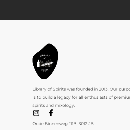
Library of Spirits was founded in 2013. Our purp
is to build a legacy for all enthusiasts of premi
spirits and mixology.
Oude Binnenweg 111B, 3012 JB