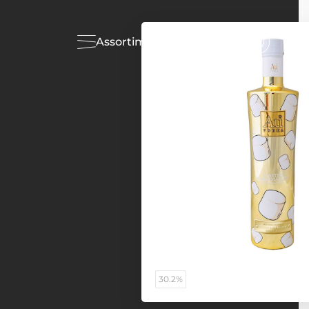
Assortiment
Acties
30.2%