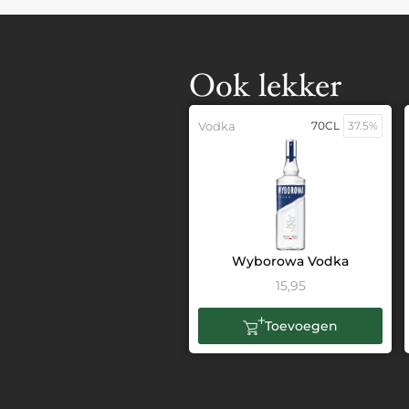
Ook lekker
Vodka
70CL
37.5%
Wyborowa Vodka
15,95
Toevoegen