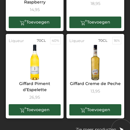
Raspberry
18,95
14,95
Toevoegen
Toevoegen
Liqueur
70CL
40%
Liqueur
70CL
16%
Giffard Piment
Giffard Creme de Peche
d’Espelette
13,95
26,95
Toevoegen
Toevoegen
Zie meer producten