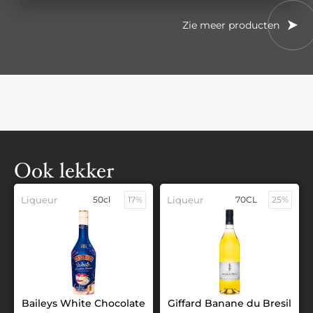
Zie meer producten
Ook lekker
Liqueur
50cl
17%
Liqueur
70CL
25%
Baileys White Chocolate
Giffard Banane du Bresil