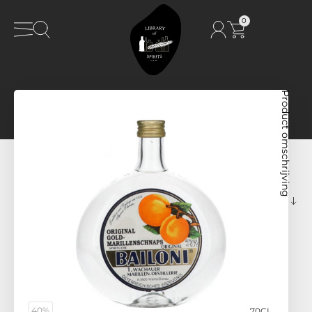
0
Product omschrijving
40%
70CL