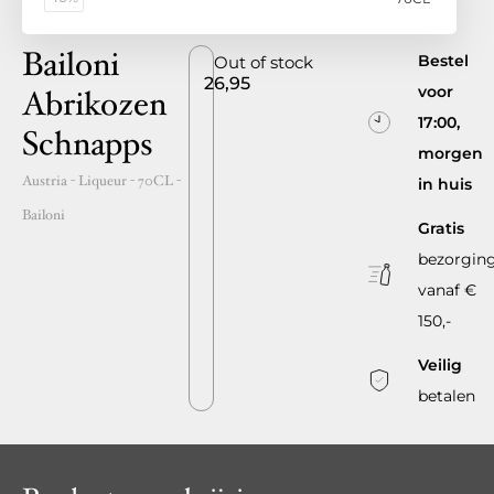
Bailoni
Bestel
Out of stock
26,95
voor
Abrikozen
17:00,
Schnapps
morgen
Austria
- Liqueur -
70CL
-
in huis
Bailoni
Gratis
bezorgin
vanaf €
150,-
Veilig
betalen