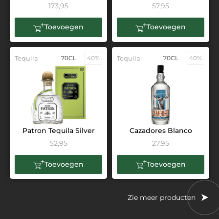
173,95
57,95
Toevoegen
Toevoegen
Tequila
70CL
40%
Tequila
70CL
40%
Patron Tequila Silver
Cazadores Blanco
52,95
27,95
Toevoegen
Toevoegen
Zie meer producten