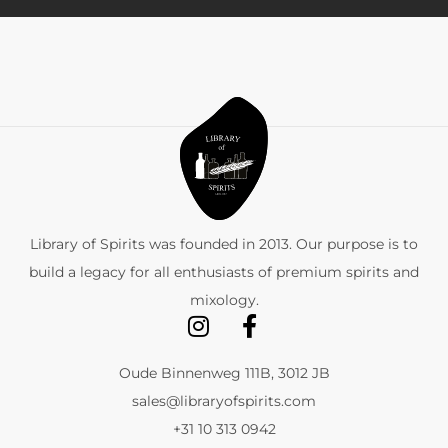
Library of Spirits was founded in 2013. Our purpose is to
build a legacy for all enthusiasts of premium spirits and
mixology.
Oude Binnenweg 111B, 3012 JB
sales@libraryofspirits.com
+31 10 313 0942