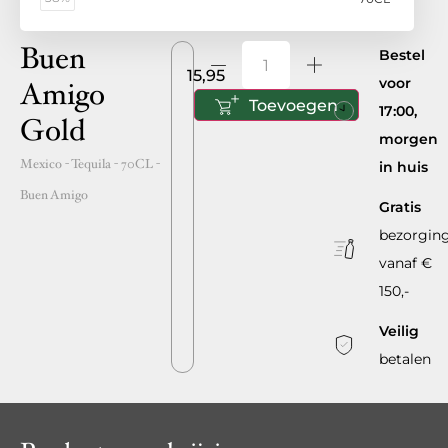
Buen
Bestel
15,95
voor
Amigo
Toevoegen
17:00,
Gold
morgen
Mexico
- Tequila -
70CL
-
in huis
Buen Amigo
Gratis
bezorgin
vanaf €
150,-
Veilig
betalen