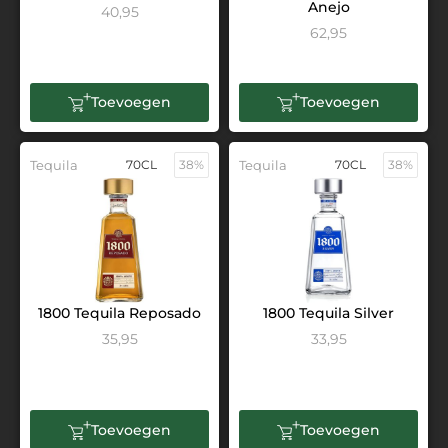
Anejo
40,95
62,95
Toevoegen
Toevoegen
Tequila
70CL
38%
Tequila
70CL
38%
1800 Tequila Reposado
1800 Tequila Silver
35,95
33,95
Toevoegen
Toevoegen