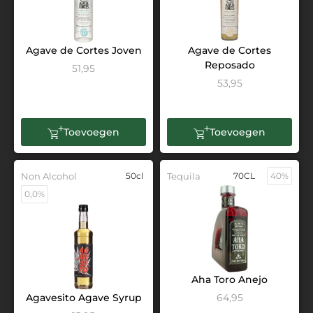
Agave de Cortes Joven
Agave de Cortes
Reposado
51,95
53,95
Toevoegen
Toevoegen
Non Alcohol
50cl
Tequila
70CL
40%
0,0%
Aha Toro Anejo
Agavesito Agave Syrup
64,95