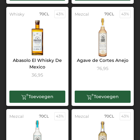
Whisky
70CL
43%
Mezcal
70CL
43%
Abasolo El Whisky De
Agave de Cortes Anejo
Mexico
76,95
36,95
Toevoegen
Toevoegen
Mezcal
70CL
43%
Mezcal
70CL
43%