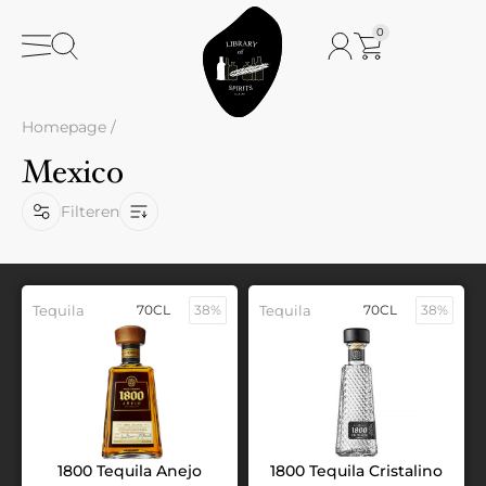
0
Homepage
/
Mexico
Filteren
Tequila
70CL
38%
Tequila
70CL
38%
1800 Tequila Anejo
1800 Tequila Cristalino