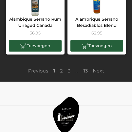
Alambique Serrano Rum
Alambrique Serrano
Unaged Canada
Besadiablos Blend
36,95
62,95
Toevoegen
Toevoegen
Previous
1
2
3
…
13
Next