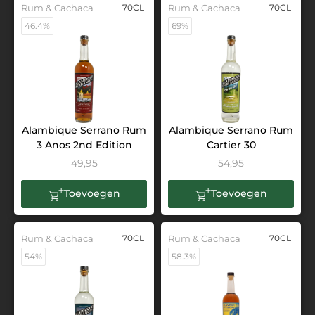
Rum & Cachaca
70CL
Rum & Cachaca
70CL
46.4%
69%
Alambique Serrano Rum
Alambique Serrano Rum
3 Anos 2nd Edition
Cartier 30
49,95
54,95
Toevoegen
Toevoegen
Rum & Cachaca
70CL
Rum & Cachaca
70CL
54%
58.3%