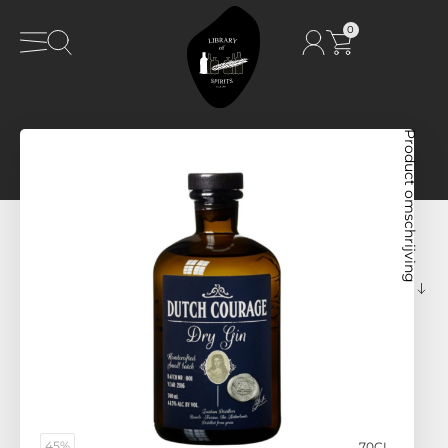
0
Product omschrijving
45%
70CL