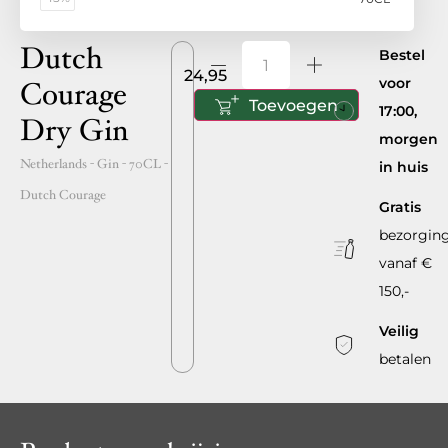
Dutch
Bestel
24,95
voor
Courage
Toevoegen
17:00,
Dry Gin
morgen
Netherlands
- Gin -
70CL
-
in huis
Dutch Courage
Gratis
bezorgin
vanaf €
150,-
Veilig
betalen