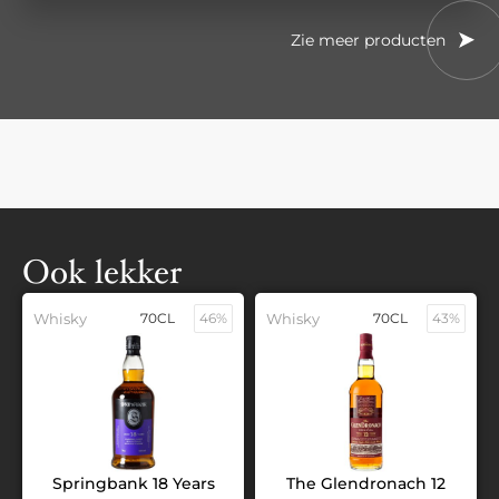
Zie meer producten
Ook lekker
Whisky
70CL
46%
Whisky
70CL
43%
Springbank 18 Years
The Glendronach 12