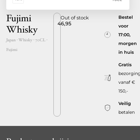
Fujimi
Bestel
Out of stock
46,95
voor
Whisky
17:00,
Japan
- Whisky -
70CL
-
morgen
Fujimi
in huis
Gratis
bezorgin
vanaf €
150,-
Veilig
betalen