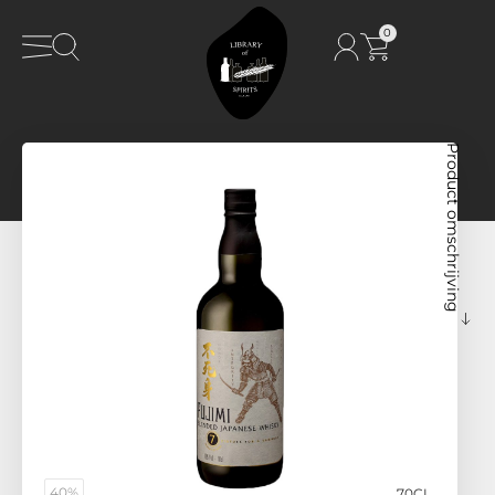
0
Product omschrijving
40%
70CL