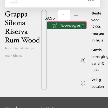
Grappa
Bestel
39,95
voor
Sibona
Toevoegen
17:00,
Riserva
morgen
Rum Wood
in huis
Italy
- Pisco & Grappa -
Gratis
50cl
-
Sibona
bezorgin
vanaf €
150,-
Veilig
betalen