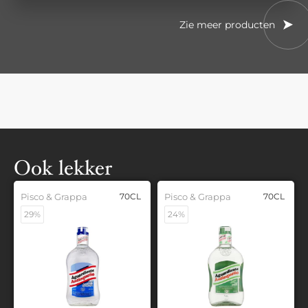
Zie meer producten
Ook lekker
Pisco & Grappa
70CL
Pisco & Grappa
70CL
29%
24%