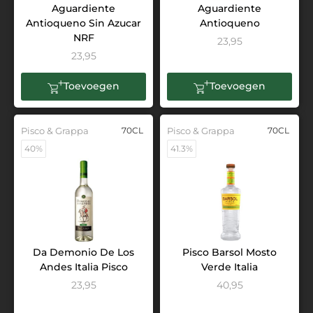
Aguardiente
Aguardiente
Antioqueno Sin Azucar
Antioqueno
NRF
23,95
23,95
Toevoegen
Toevoegen
Pisco & Grappa
70CL
Pisco & Grappa
70CL
40%
41.3%
Da Demonio De Los
Pisco Barsol Mosto
Andes Italia Pisco
Verde Italia
23,95
40,95