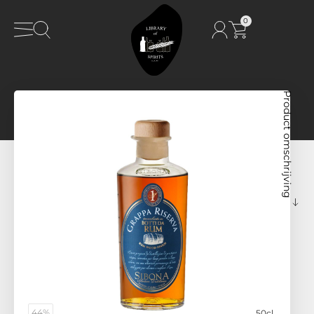
0
Product omschrijving
44%
50cl