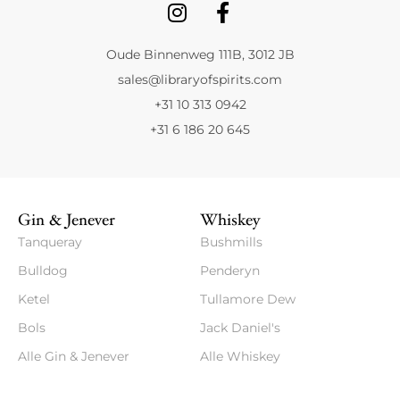
Oude Binnenweg 111B, 3012 JB
sales@libraryofspirits.com
+31 10 313 0942
+31 6 186 20 645
Gin & Jenever
Whiskey
Tanqueray
Bushmills
Bulldog
Penderyn
Ketel
Tullamore Dew
Bols
Jack Daniel's
Alle Gin & Jenever
Alle Whiskey