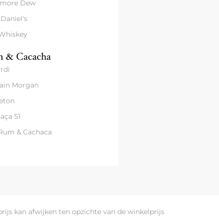
amore Dew
 Daniel's
 Whiskey
 & Cacacha
rdi
ain Morgan
eton
aça 51
 Rum & Cachaca
prijs kan afwijken ten opzichte van de winkelprijs