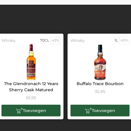
Whisky
70CL
43%
Whisky
1L
40%
The Glendronach 12 Years
Buffalo Trace Bourbon
Sherry Cask Matured
35,95
55,95
Toevoegen
Toevoegen