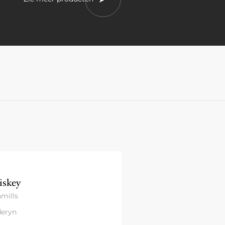
skey
mills
eryn