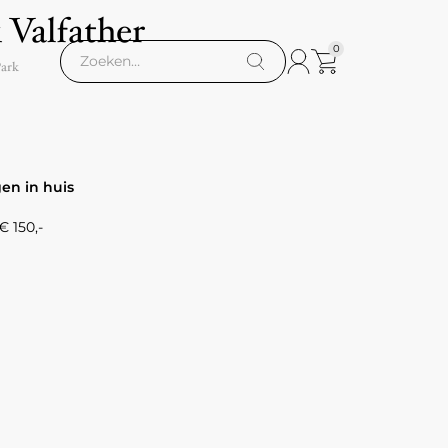
 Valfather
0
Park
gen in huis
 150,-