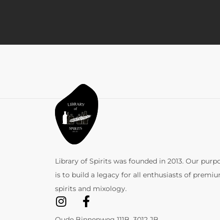
Library of Spirits was founded in 2013. Our purp
is to build a legacy for all enthusiasts of premi
spirits and mixology.
Oude Binnenweg 111B, 3012 JB