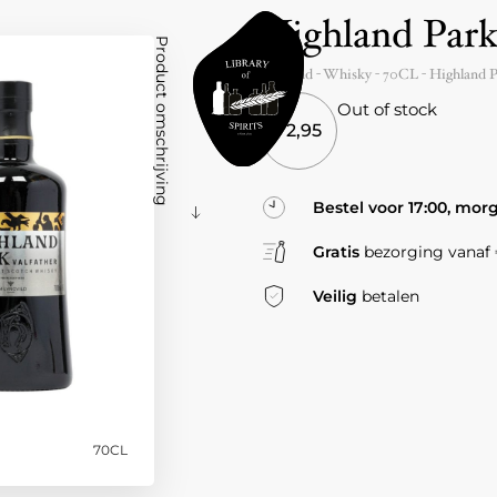
Highland Park
Product omschrijving
Scotland
- Whisky -
70CL
-
Highland 
Out of stock
72,95
Bestel voor 17:00, mor
Gratis
bezorging vanaf €
Veilig
betalen
70CL