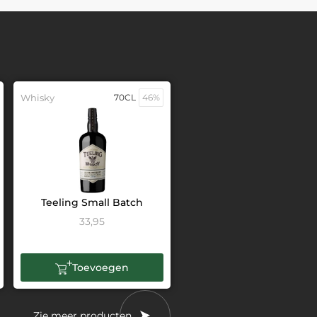
Whisky
70CL
46%
Teeling Small Batch
33,95
Toevoegen
Zie meer producten