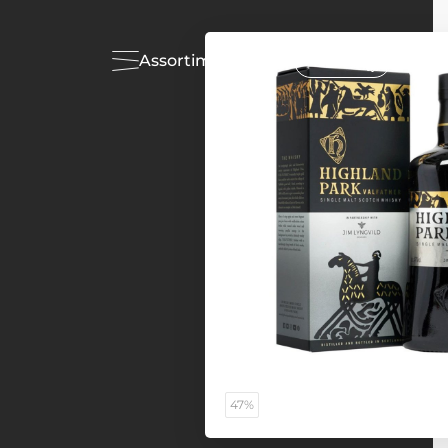
Assortiment
Acties
47%