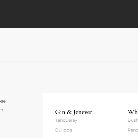
ose
um
Gin & Jenever
Whi
Tanqueray
Bush
Bulldog
Pend