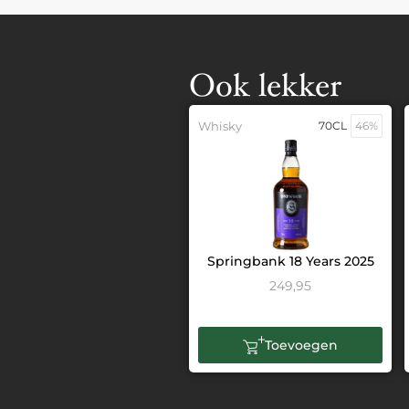
Ook lekker
Whisky
70CL
46%
Springbank 18 Years 2025
249,95
Toevoegen