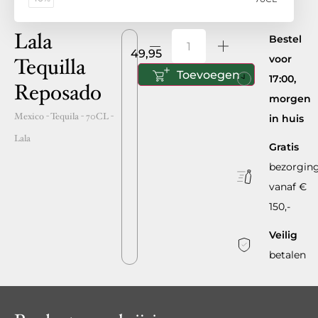
Lala
Bestel
49,95
voor
Tequilla
Toevoegen
17:00,
Reposado
morgen
Mexico
- Tequila -
70CL
-
in huis
Lala
Gratis
bezorgin
vanaf €
150,-
Veilig
betalen