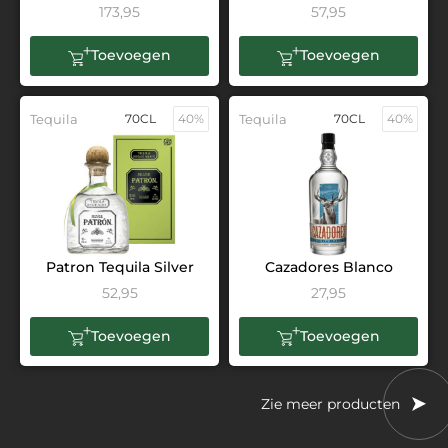
173,95
57,95
Toevoegen
Toevoegen
Tequila
70CL
40%
Tequila
70CL
40%
Patron Tequila Silver
Cazadores Blanco
52,95
27,95
Toevoegen
Toevoegen
Zie meer producten