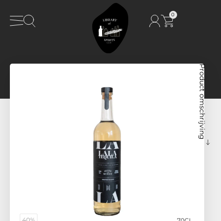
0
Product omschrijving
40%
70CL