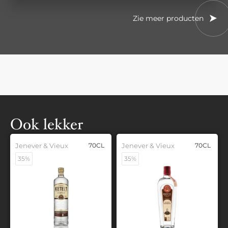
Zie meer producten
Ook lekker
Jenever & Vieux
70CL
Jenever & Vieux
70CL
35%
35%