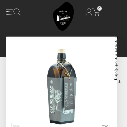
0
Product omschrijving
53%
70CL