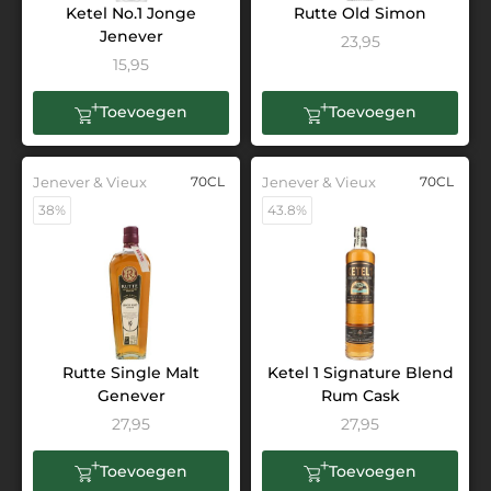
Ketel No.1 Jonge
Rutte Old Simon
Jenever
23,95
15,95
Toevoegen
Toevoegen
Jenever & Vieux
70CL
Jenever & Vieux
70CL
38%
43.8%
Rutte Single Malt
Ketel 1 Signature Blend
Genever
Rum Cask
27,95
27,95
Toevoegen
Toevoegen