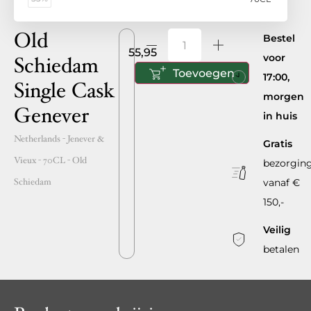
Old
Bestel
55,95
voor
Schiedam
Toevoegen
17:00,
Single Cask
morgen
Genever
in huis
Netherlands
- Jenever &
Gratis
Vieux -
70CL
-
Old
bezorgin
Schiedam
vanaf €
150,-
Veilig
betalen