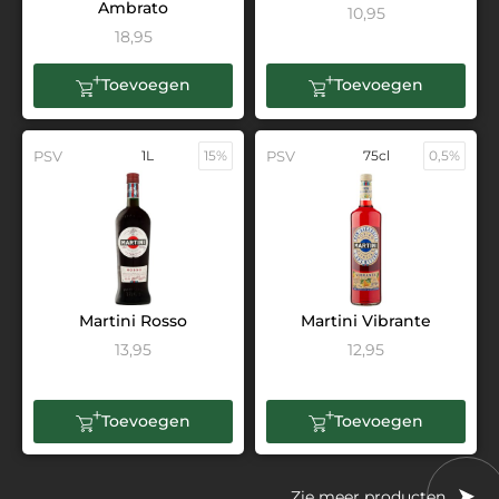
Ambrato
10,95
18,95
Toevoegen
Toevoegen
PSV
1L
15%
PSV
75cl
0,5%
Martini Rosso
Martini Vibrante
13,95
12,95
Toevoegen
Toevoegen
Zie meer producten