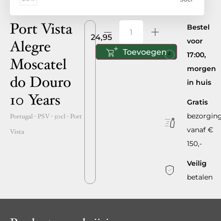
Port Vista
Bestel
24,95
voor
Alegre
Toevoegen
17:00,
Moscatel
morgen
do Douro
in huis
10 Years
Gratis
bezorgin
Portugal
- PSV -
50cl
-
Port
vanaf €
Vista
150,-
Veilig
betalen