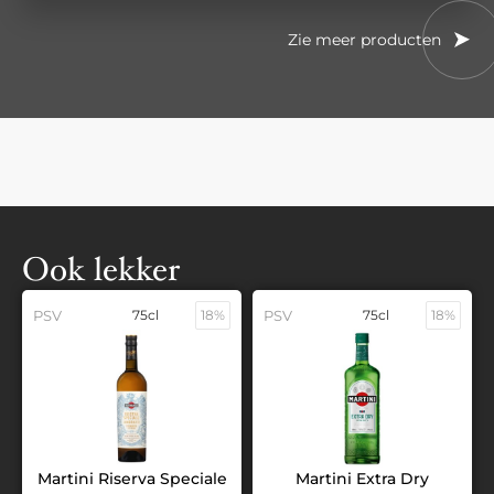
Zie meer producten
Ook lekker
PSV
75cl
18%
PSV
75cl
18%
Martini Riserva Speciale
Martini Extra Dry