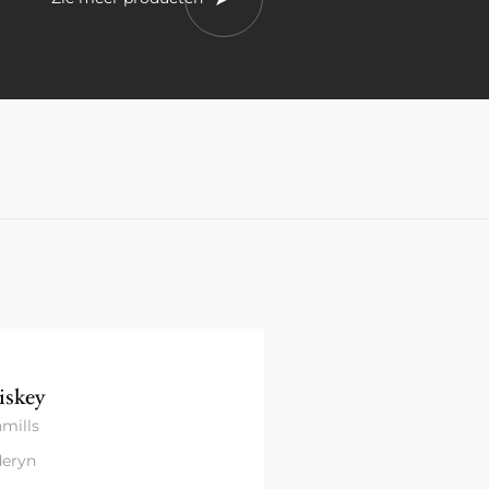
skey
mills
eryn