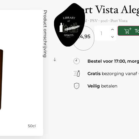
Port Vista Ale
Product omschrijving
Portugal
- PSV -
50cl
-
Port Vista
T
24,95
Bestel voor 17:00, mor
Gratis
bezorging vanaf €
Veilig
betalen
50cl