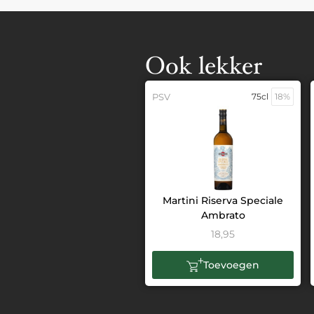
Ook lekker
PSV
75cl
18%
Martini Riserva Speciale
Ambrato
18,95
Toevoegen