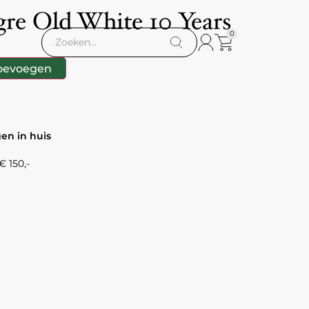
gre Old White 10 Years
0
oevoegen
gen in huis
 150,-