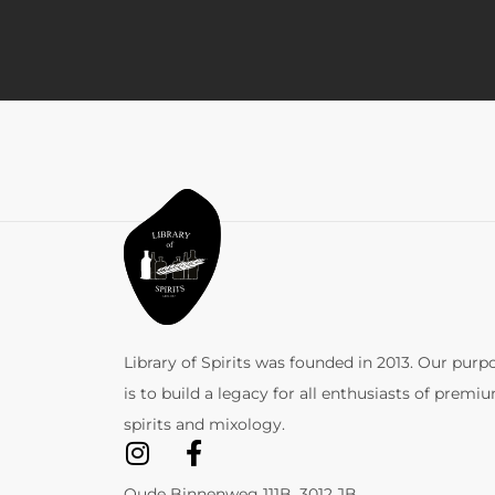
Library of Spirits was founded in 2013. Our purp
is to build a legacy for all enthusiasts of premi
spirits and mixology.
Oude Binnenweg 111B, 3012 JB