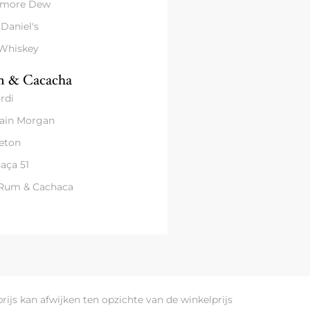
amore Dew
 Daniel's
 Whiskey
 & Cacacha
rdi
ain Morgan
eton
aça 51
 Rum & Cachaca
prijs kan afwijken ten opzichte van de winkelprijs