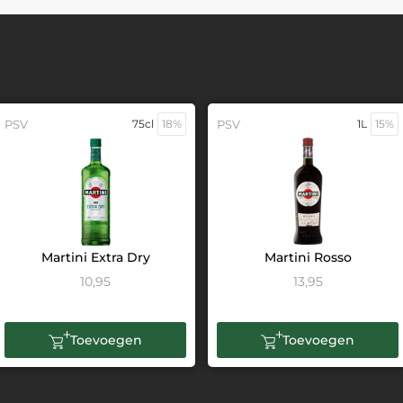
PSV
75cl
18%
PSV
1L
15%
Martini Extra Dry
Martini Rosso
10,95
13,95
Toevoegen
Toevoegen