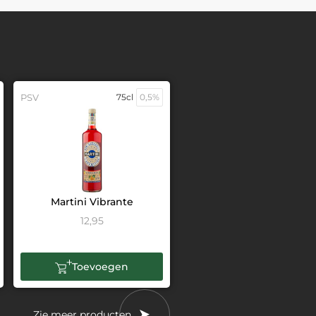
PSV
75cl
0,5%
Martini Vibrante
12,95
Toevoegen
Zie meer producten