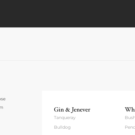
ose
um
Gin & Jenever
Whi
Tanqueray
Bush
Bulldog
Pend