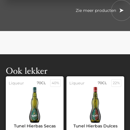
Zie meer producten
Ook lekker
Liqueur
70CL
40%
Liqueur
70CL
22%
Tunel Hierbas Secas
Tunel Hierbas Dulces