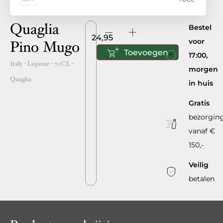
Quaglia
Bestel
24,95
voor
Pino Mugo
Toevoegen
17:00,
Italy
- Liqueur -
70CL
-
morgen
Quaglia
in huis
Gratis
bezorgin
vanaf €
150,-
Veilig
betalen