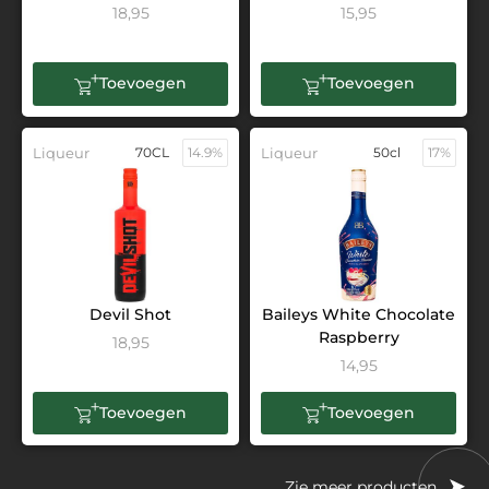
18,95
15,95
Toevoegen
Toevoegen
Liqueur
70CL
14.9%
Liqueur
50cl
17%
Devil Shot
Baileys White Chocolate
Raspberry
18,95
14,95
Toevoegen
Toevoegen
Zie meer producten