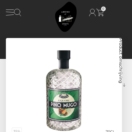
0
Product omschrijving
35%
70CL