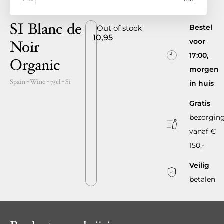
SI Blanc de
Bestel
Out of stock
10,95
voor
Noir
17:00,
Organic
morgen
Spain
- Wine -
75cl
-
Si
in huis
Gratis
bezorgin
vanaf €
150,-
Veilig
betalen