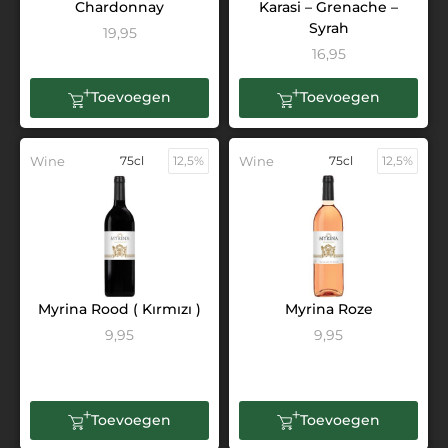
Chardonnay
Karasi – Grenache –
Syrah
19,95
16,95
Toevoegen
Toevoegen
Wine
75cl
12,5%
Wine
75cl
12,5%
Myrina Rood ( Kırmızı )
Myrina Roze
9,95
9,95
Toevoegen
Toevoegen