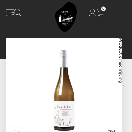
0
Product omschrijving
14%
75cl