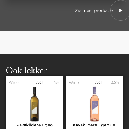
Zie meer producten
Ook lekker
Wine
75cl
14%
Wine
75cl
13.5%
Kavaklidere Egeo
Kavaklidere Egeo Cal