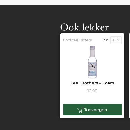
Ook lekker
Cocktail Bitters
15cl
0.0%
Fee Brothers – Foam
16,95
Toevoegen