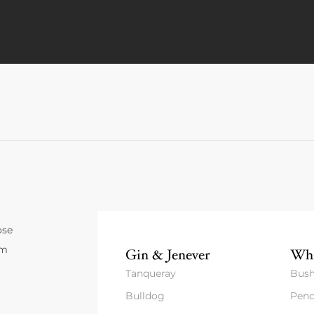
ose
um
Gin & Jenever
Whi
Tanqueray
Bush
Bulldog
Pend