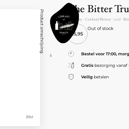
The Bitter Tru
Product omschrijving
Germany
- Cocktail Bitters -
20cl
-
Bit
Out of stock
15,95
Bestel voor 17:00, mor
Gratis
bezorging vanaf €
Veilig
betalen
20cl