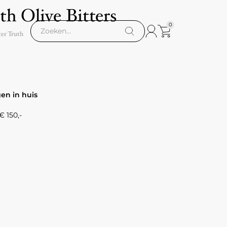
th Olive Bitters
0
ter Truth
gen in huis
 150,-