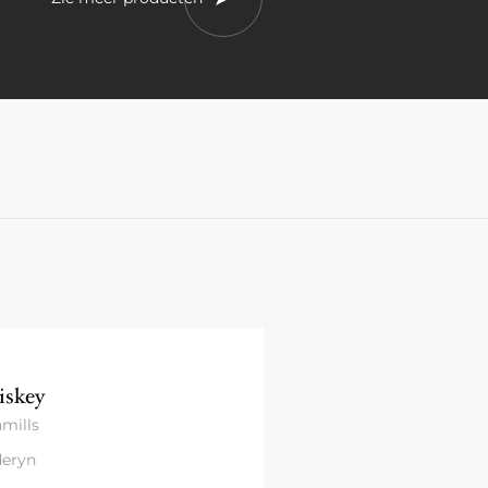
skey
mills
eryn