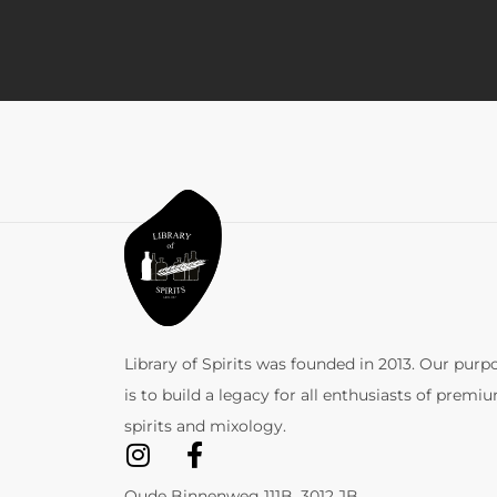
Library of Spirits was founded in 2013. Our purp
is to build a legacy for all enthusiasts of premi
spirits and mixology.
Oude Binnenweg 111B, 3012 JB