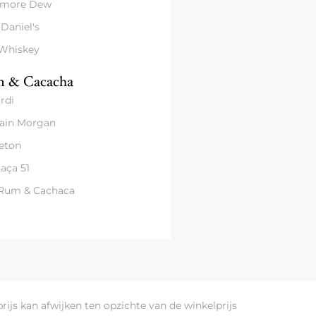
amore Dew
 Daniel's
 Whiskey
 & Cacacha
rdi
ain Morgan
eton
aça 51
 Rum & Cachaca
prijs kan afwijken ten opzichte van de winkelprijs