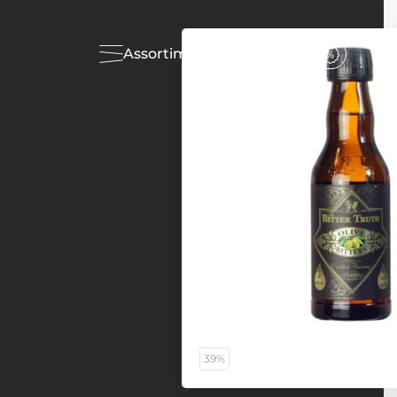
Assortiment
Acties
39%