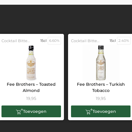
Cocktail Bitters
15cl
6.60%
Cocktail Bitters
15cl
2.40%
Fee Brothers – Toasted
Fee Brothers – Turkish
Almond
Tobacco
19,95
19,95
Toevoegen
Toevoegen