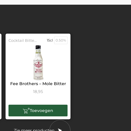
Cocktail Bitters
15cl
0.50%
Fee Brothers – Mole Bitter
18,95
Toevoegen
Zie meer producten