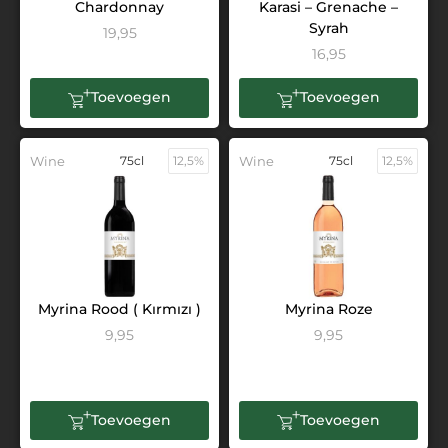
Chardonnay
Karasi – Grenache –
Syrah
19,95
16,95
Toevoegen
Toevoegen
Wine
75cl
12,5%
Wine
75cl
12,5%
Myrina Rood ( Kırmızı )
Myrina Roze
9,95
9,95
Toevoegen
Toevoegen