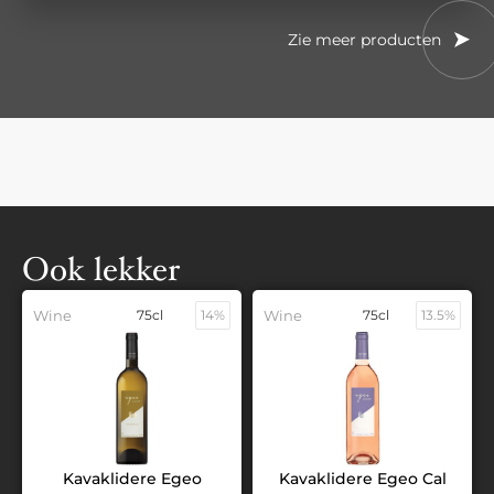
Zie meer producten
Ook lekker
Wine
75cl
14%
Wine
75cl
13.5%
Kavaklidere Egeo
Kavaklidere Egeo Cal