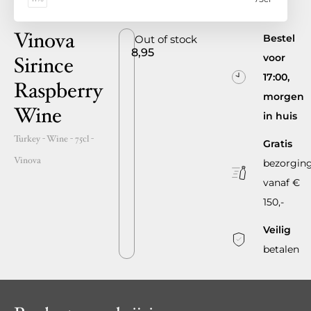
Vinova
Bestel
Out of stock
8,95
voor
Sirince
17:00,
Raspberry
morgen
Wine
in huis
Turkey
- Wine -
75cl
-
Gratis
Vinova
bezorgin
vanaf €
150,-
Veilig
betalen