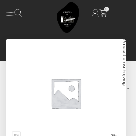
0
Product omschrijving
11%
75cl