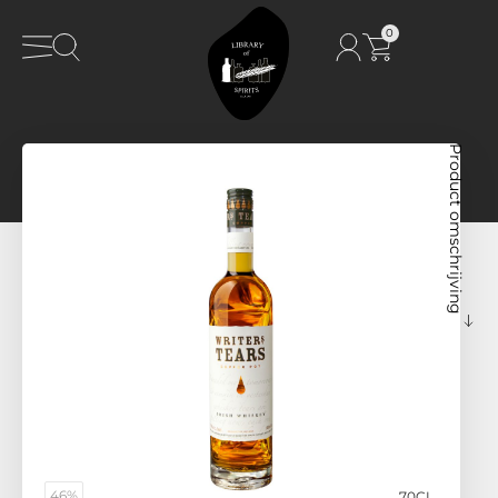
0
Product omschrijving
46%
70CL