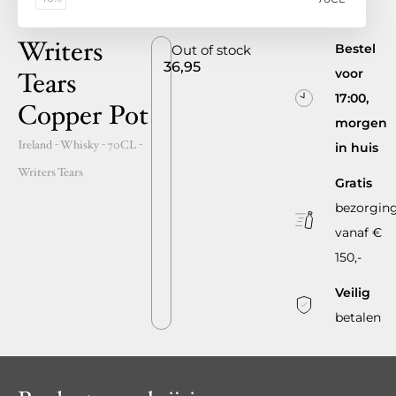
Writers
Bestel
Out of stock
36,95
voor
Tears
17:00,
Copper Pot
morgen
Ireland
- Whisky -
70CL
-
in huis
Writers Tears
Gratis
bezorgin
vanaf €
150,-
Veilig
betalen