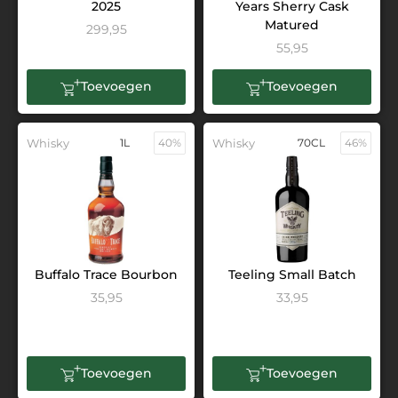
2025
Years Sherry Cask
Matured
299,95
55,95
Toevoegen
Toevoegen
Whisky
1L
40%
Whisky
70CL
46%
Buffalo Trace Bourbon
Teeling Small Batch
35,95
33,95
Toevoegen
Toevoegen