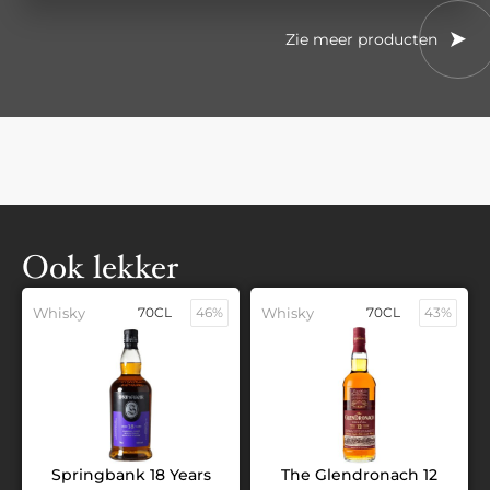
Zie meer producten
Ook lekker
Whisky
70CL
46%
Whisky
70CL
43%
Springbank 18 Years
The Glendronach 12