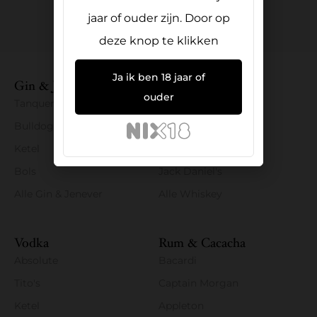
+31 6 186 20 645
jaar of ouder zijn. Door op
deze knop te klikken
Ja ik ben 18 jaar of
Gin & Jenever
Whiskey
ouder
Tanqueray
Bushmills
Bulldog
Penderyn
Ketel
Tullamore Dew
Bols
Jack Daniel's
Alle Gin & Jenever
Alle Whiskey
Vodka
Rum & Cacacha
Absolute
Bacardi
Tito's
Captain Morgan
Ketel
Appleton