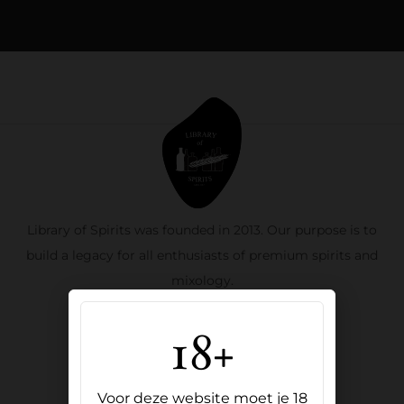
Library of Spirits was founded in 2013. Our purpose is to
build a legacy for all enthusiasts of premium spirits and
mixology.
18+
Oude Binnenweg 111B, 3012 JB
sales@libraryofspirits.com
+31 10 313 0942
Voor deze website moet je 18