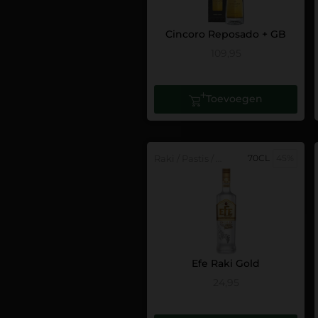
Cincoro Reposado + GB
109,95
Toevoegen
Raki / Pastis / Anis
70CL
45%
Efe Raki Gold
24,95