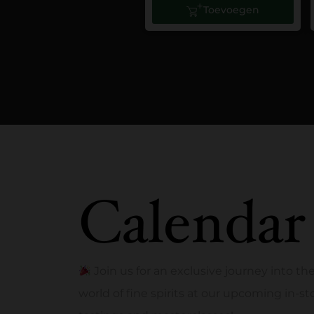
Toevoegen
Calendar
Join us for an exclusive journey into th
world of fine spirits at our upcoming in-st