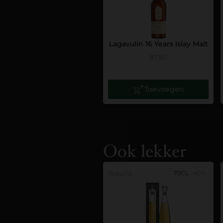
Lagavulin 16 Years Islay Malt
87,95
Toevoegen
Ook lekker
Tequila
70CL
40%