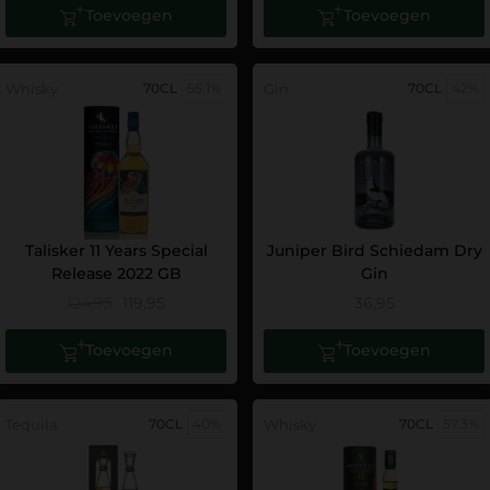
Toevoegen
Toevoegen
Whisky
70CL
55.1%
Gin
70CL
42%
Talisker 11 Years Special
Juniper Bird Schiedam Dry
Release 2022 GB
Gin
124,95
119,95
36,95
Toevoegen
Toevoegen
Tequila
70CL
40%
Whisky
70CL
57.3%