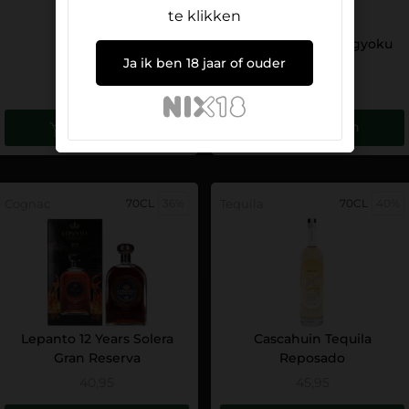
te klikken
Pasaeli CSKS
Choya Hokkan Ougyoku
Ja ik ben 18 jaar of ouder
Junmai
11,95
24,95
Toevoegen
Toevoegen
Cognac
70CL
36%
Tequila
70CL
40%
Lepanto 12 Years Solera
Cascahuin Tequila
Gran Reserva
Reposado
40,95
45,95