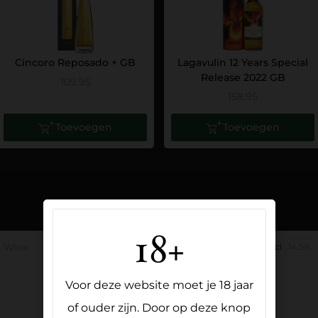
Cincoro Reposado + GB
Lagavulin 12 Years Special
Release 2022 GB
109,95
158,95
Toevoegen
Toevoegen
18+
Wine
75cl
13.5%
Wine
72cl
14.5%
Voor deze website moet je 18 jaar
of ouder zijn. Door op deze knop