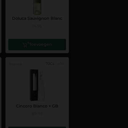
Doluca Sauvignon Blanc
14,95
Toevoegen
Tequila
70CL
40%
Cincoro Blanco + GB
89,95