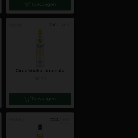
Toevoegen
Vodka
70CL
40%
Ciroc Vodka Limonata
36,95
Toevoegen
Whisky
70CL
46%