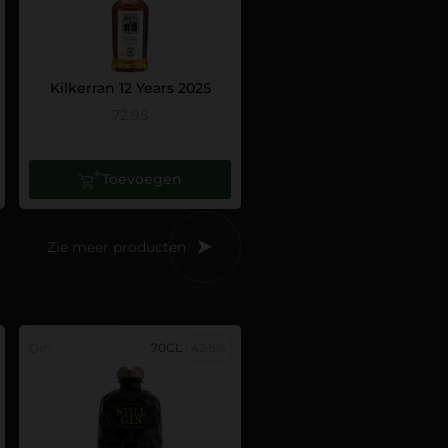
Kilkerran 12 Years 2025
72,95
Toevoegen
Zie meer producten
Gin
70CL
42.5%