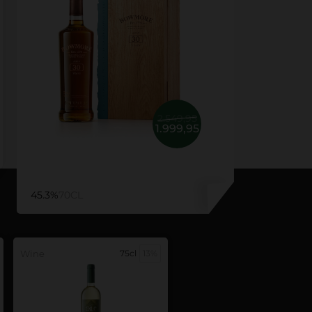
2.549,95
1.999,95
45.3%
70CL
Wine
75cl
13%