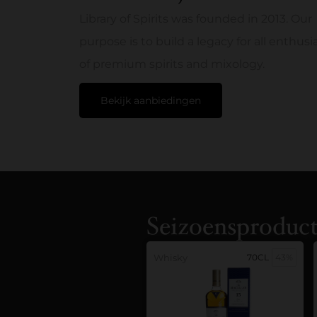
Library of Spirits was founded in 2013. Our
purpose is to build a legacy for all enthusi
of premium spirits and mixology.
Bekijk aanbiedingen
Seizoensproduc
Whisky
70CL
43%