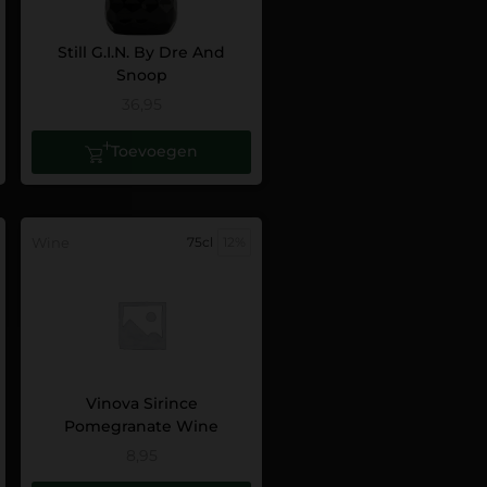
Still G.I.N. By Dre And
Snoop
36,95
Toevoegen
Wine
75cl
12%
Vinova Sirince
Pomegranate Wine
8,95