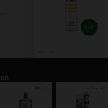
asts
36,95
40%
70CL
ten
Gin
50cl
43%
Gin
70CL
40%