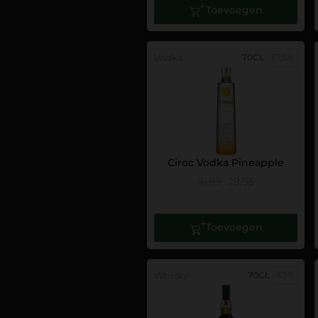
Toevoegen
Vodka
70CL
37,5%
Ciroc Vodka Pineapple
31,95
29,95
Toevoegen
Whisky
70CL
43%