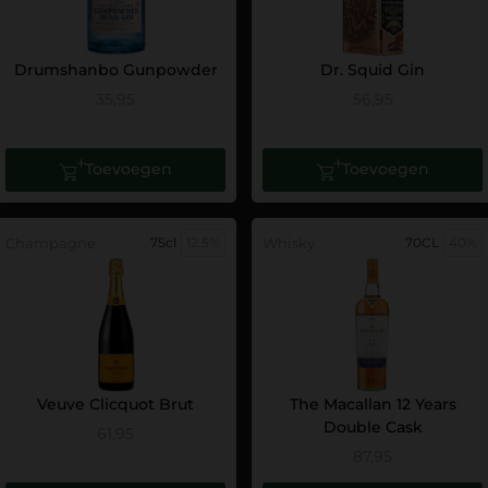
Drumshanbo Gunpowder
Dr. Squid Gin
35,95
56,95
Toevoegen
Toevoegen
Champagne
75cl
12.5%
Whisky
70CL
40%
Veuve Clicquot Brut
The Macallan 12 Years
Double Cask
61,95
87,95