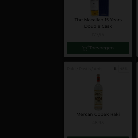
The Macallan 15 Years
Double Cask
177,95
Toevoegen
Raki / Pastis / Anis
1L
45%
Mercan Gobek Raki
48,95