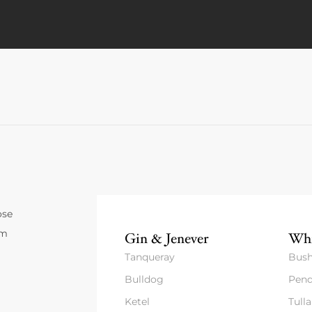
ose
um
Gin & Jenever
Whi
Tanqueray
Bush
Bulldog
Pend
Ketel
Tull