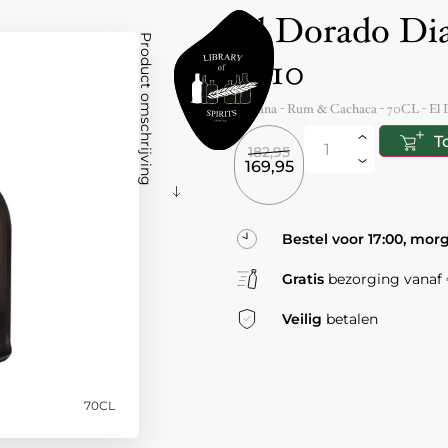
El Dorado Di
Product omschrijving
2010
Guyana
- Rum & Cachaca -
70CL
-
El 
T
182,95
169,95
Bestel voor 17:00, mor
Gratis
bezorging vanaf €
Veilig
betalen
70CL