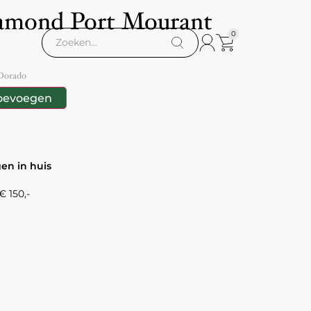
amond Port Mourant
0
Dorado
oevoegen
gen in huis
 150,-