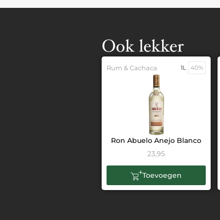
Ook lekker
Rum & Cachaca
1L
40%
Ron Abuelo Anejo Blanco
23,95
Toevoegen