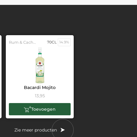
Rum & Cachaca
70CL
14.9%
Bacardi Mojito
13,95
Toevoegen
Zie meer producten