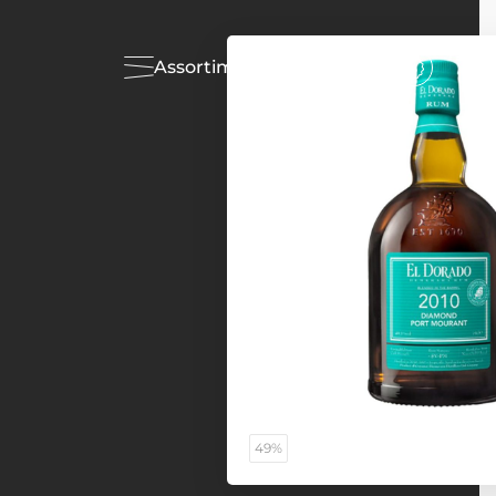
Assortiment
Acties
49%