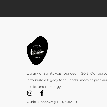
Library of Spirits was founded in 2013. Our purp
is to build a legacy for all enthusiasts of premi
spirits and mixology.
Oude Binnenweg 111B, 3012 JB