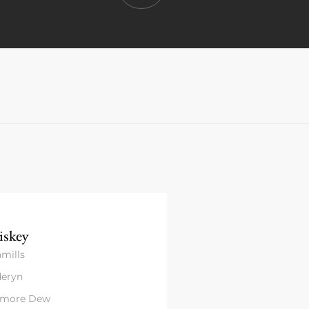
skey
mills
eryn
amore Dew