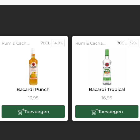
Rum & Cachaca
70CL
14.9%
Rum & Cachaca
70CL
32%
Bacardi Punch
Bacardi Tropical
13,95
16,95
Toevoegen
Toevoegen