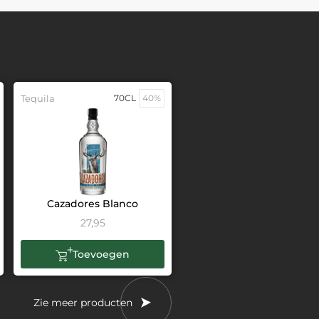
Tequila
70CL
40%
Cazadores Blanco
27,95
Toevoegen
Zie meer producten