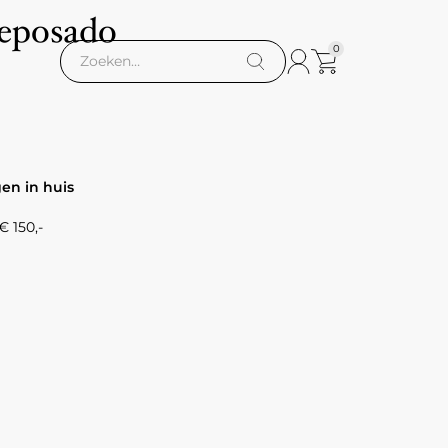
Reposado
0
gen in huis
 150,-