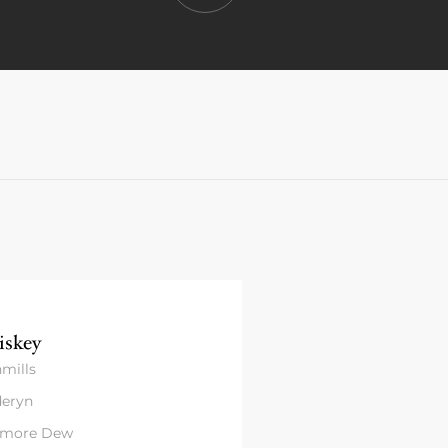
skey
mills
eryn
amore Dew