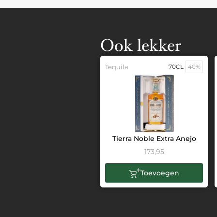
Ook lekker
Tequila
70CL
40%
Tierra Noble Extra Anejo
173,95
Toevoegen