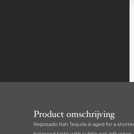
Product omschrijving
Reposado Kah Tequila is aged for a shorter 
balanced taste with subtle oak influence.